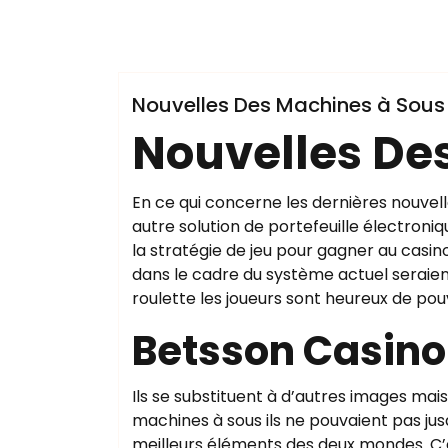
Nouvelles Des Machines à Sous
Nouvelles De
En ce qui concerne les dernières nouvel
autre solution de portefeuille électroni
la stratégie de jeu pour gagner au casin
dans le cadre du système actuel seraie
roulette les joueurs sont heureux de pou
Betsson Casino
Ils se substituent à d’autres images ma
machines à sous ils ne pouvaient pas jus
meilleurs éléments des deux mondes. C’e