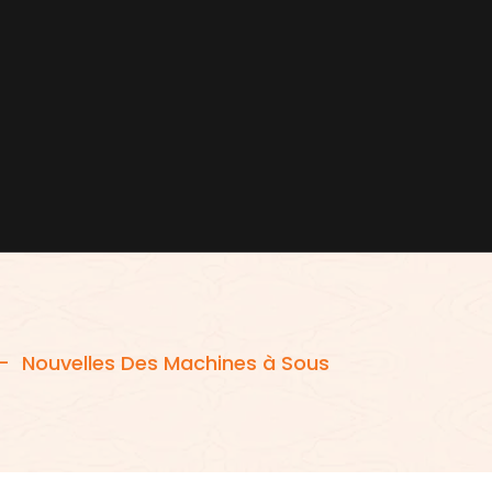
-
Nouvelles Des Machines à Sous