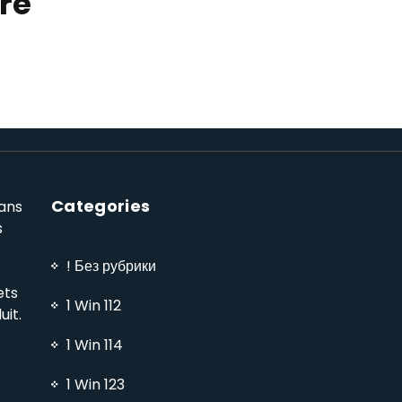
re
Categories
ans
s
! Без рубрики
ets
1 Win 112
uit.
1 Win 114
1 Win 123