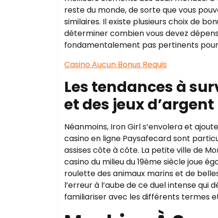
reste du monde, de sorte que vous pouve
similaires. Il existe plusieurs choix de b
déterminer combien vous devez dépenser.
fondamentalement pas pertinents pour l
Casino Aucun Bonus Requis
Les tendances à surv
et des jeux d’argent
Néanmoins, Iron Girl s’envolera et ajouter
casino en ligne Paysafecard sont partic
assises côte à côte. La petite ville de 
casino du milieu du 19ème siècle joue ég
roulette des animaux marins et de belles 
l’erreur à l’aube de ce duel intense qu
familiariser avec les différents termes e