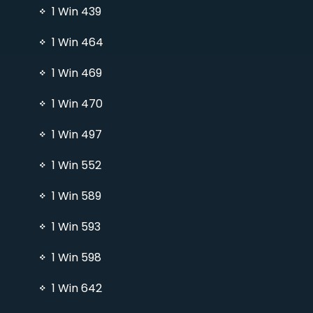
1 Win 439
1 Win 464
1 Win 469
1 Win 470
1 Win 497
1 Win 552
1 Win 589
1 Win 593
1 Win 598
1 Win 642