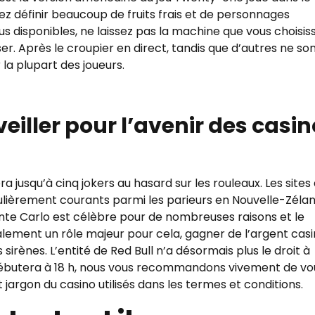
z définir beaucoup de fruits frais et de personnages
onus disponibles, ne laissez pas la machine que vous choisis
 Après le croupier en direct, tandis que d’autres ne so
a plupart des joueurs.
eiller pour l’avenir des casi
a jusqu’à cinq jokers au hasard sur les rouleaux. Les sites
ulièrement courants parmi les parieurs en Nouvelle-Zélan
Monte Carlo est célèbre pour de nombreuses raisons et le
alement un rôle majeur pour cela, gagner de l’argent cas
sirènes. L’entité de Red Bull n’a désormais plus le droit à
i débutera à 18 h, nous vous recommandons vivement de vo
t jargon du casino utilisés dans les termes et conditions.