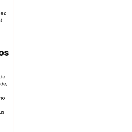
sez
nt
nos
 de
de,
ino
us