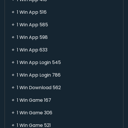
1 Win App 516
1 Win App 585
1 Win App 598
1 Win App 633
1 Win App Login 545
1 Win App Login 786
1 Win Download 562
1 Win Game 167
1 Win Game 306
1 Win Game 521