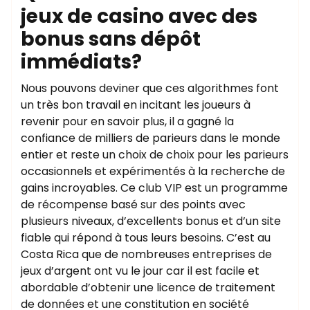
jeux de casino avec des
bonus sans dépôt
immédiats?
Nous pouvons deviner que ces algorithmes font
un très bon travail en incitant les joueurs à
revenir pour en savoir plus, il a gagné la
confiance de milliers de parieurs dans le monde
entier et reste un choix de choix pour les parieurs
occasionnels et expérimentés à la recherche de
gains incroyables. Ce club VIP est un programme
de récompense basé sur des points avec
plusieurs niveaux, d’excellents bonus et d’un site
fiable qui répond à tous leurs besoins. C’est au
Costa Rica que de nombreuses entreprises de
jeux d’argent ont vu le jour car il est facile et
abordable d’obtenir une licence de traitement
de données et une constitution en société