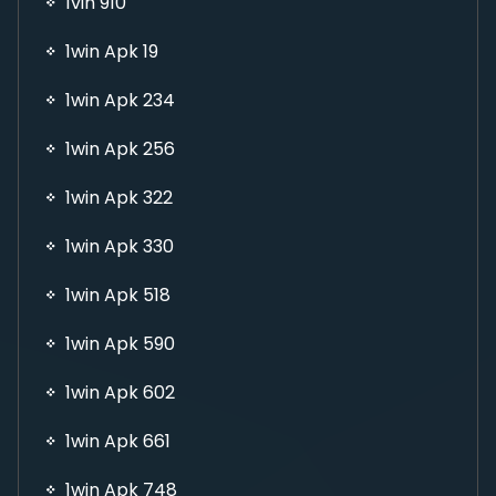
1vin 910
1win Apk 19
1win Apk 234
1win Apk 256
1win Apk 322
1win Apk 330
1win Apk 518
1win Apk 590
1win Apk 602
1win Apk 661
1win Apk 748