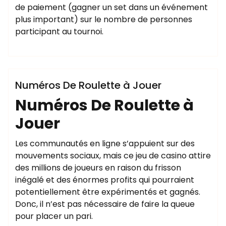
de paiement (gagner un set dans un événement
plus important) sur le nombre de personnes
participant au tournoi.
Numéros De Roulette à Jouer
Numéros De Roulette à
Jouer
Les communautés en ligne s’appuient sur des
mouvements sociaux, mais ce jeu de casino attire
des millions de joueurs en raison du frisson
inégalé et des énormes profits qui pourraient
potentiellement être expérimentés et gagnés.
Donc, il n’est pas nécessaire de faire la queue
pour placer un pari.