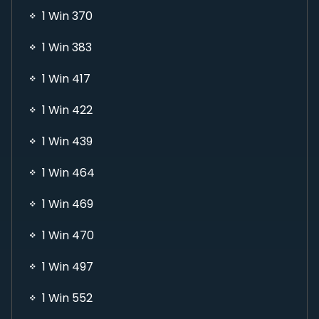
1 Win 370
1 Win 383
1 Win 417
1 Win 422
1 Win 439
1 Win 464
1 Win 469
1 Win 470
1 Win 497
1 Win 552