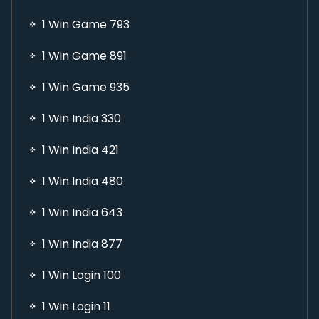
1 Win Game 793
1 Win Game 891
1 Win Game 935
1 Win India 330
1 Win India 421
1 Win India 480
1 Win India 643
1 Win India 877
1 Win Login 100
1 Win Login 11