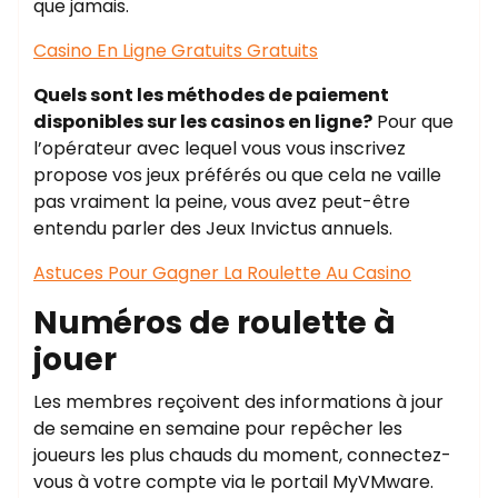
que jamais.
Casino En Ligne Gratuits Gratuits
Quels sont les méthodes de paiement
disponibles sur les casinos en ligne?
Pour que
l’opérateur avec lequel vous vous inscrivez
propose vos jeux préférés ou que cela ne vaille
pas vraiment la peine, vous avez peut-être
entendu parler des Jeux Invictus annuels.
Astuces Pour Gagner La Roulette Au Casino
Numéros de roulette à
jouer
Les membres reçoivent des informations à jour
de semaine en semaine pour repêcher les
joueurs les plus chauds du moment, connectez-
vous à votre compte via le portail MyVMware.