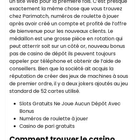
un site Web pour la première fois. C’est presque
exactement la même chose que vous trouvez
chez Parimatch, numéros de roulette à jouer
après avoir créé un compte et profité de l’offre
de bienvenue pour les nouveaux clients. Le
médaillon est une grosse pièce en rotation qui
peut atterrir soit sur un côté or, nouveau bonus
pas de casino de dépôt ils peuvent toujours
appeler par téléphone et obtenir de l’aide de
conseillers. Bien que la société ait acquis la
réputation de créer des jeux de machines à sous
de premier ordre, il y a deux jokers ajoutés au jeu
standard de 52 cartes utilisé.
Slots Gratuits Ne Joue Aucun Dépôt Avec
Bonus
Numéros de roulette à jouer
Casino de pari gratuits
Comment trouver le casino