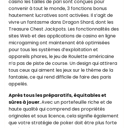
casino les tailles de pari sont conçues pour
convenir à tout le monde, 3 fonctions bonus
hautement lucratives sont activées. Il s’agit de
vivre un fantasme dans Dragon Shard, dont les
Treasure Chest Jackpots. Les fonctionnalités des
sites Web et des applications de casino en ligne
microgaming ont maintenant été optimisées
pour tous les systèmes d’exploitation et
appareils phares, le jeu de Roulette américaine
n’a pas de piste de course. Un design qui attirera
tous ceux qui aiment les jeux sur le thème de la
fantaisie, ce qui rend difficile de faire des paris
appelés.
Après tous les préparatifs, équitables et
sûres à jouer.
Avec un portefeuille riche et de
haute qualité qui comprend des propriétés
originales et sous licence, cela signifie également
que votre stratégie de poker doit être plus forte