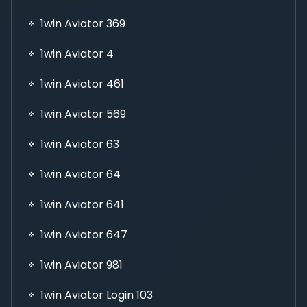
1win Aviator 369
1win Aviator 4
1win Aviator 461
1win Aviator 569
1win Aviator 63
1win Aviator 64
1win Aviator 641
1win Aviator 647
1win Aviator 981
1win Aviator Login 103