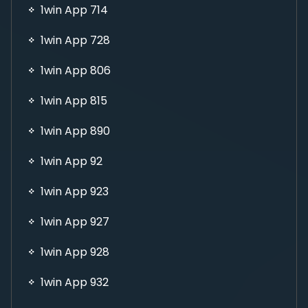
1win App 714
1win App 728
1win App 806
1win App 815
1win App 890
1win App 92
1win App 923
1win App 927
1win App 928
1win App 932