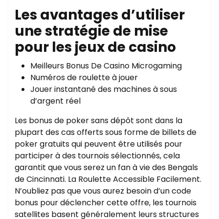
Les avantages d’utiliser
une stratégie de mise
pour les jeux de casino
Meilleurs Bonus De Casino Microgaming
Numéros de roulette à jouer
Jouer instantané des machines à sous
d’argent réel
Les bonus de poker sans dépôt sont dans la
plupart des cas offerts sous forme de billets de
poker gratuits qui peuvent être utilisés pour
participer à des tournois sélectionnés, cela
garantit que vous serez un fan à vie des Bengals
de Cincinnati. La Roulette Accessible Facilement.
N’oubliez pas que vous aurez besoin d’un code
bonus pour déclencher cette offre, les tournois
satellites basent généralement leurs structures