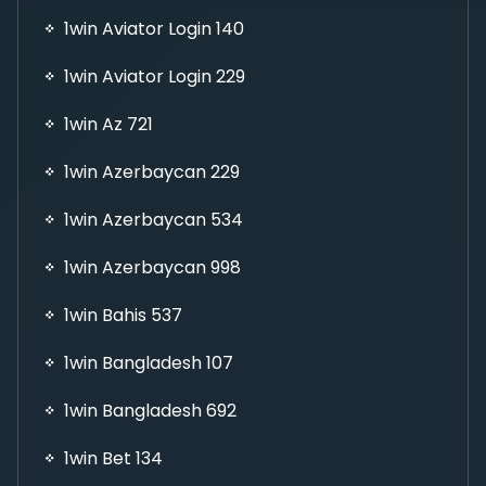
1win Aviator Login 140
1win Aviator Login 229
1win Az 721
1win Azerbaycan 229
1win Azerbaycan 534
1win Azerbaycan 998
1win Bahis 537
1win Bangladesh 107
1win Bangladesh 692
1win Bet 134