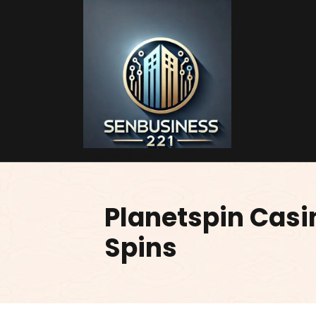
Aller
au
contenu
Magazine WP Theme
Planetspin Casi
Spins