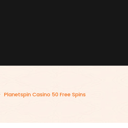
-
Planetspin Casino 50 Free Spins