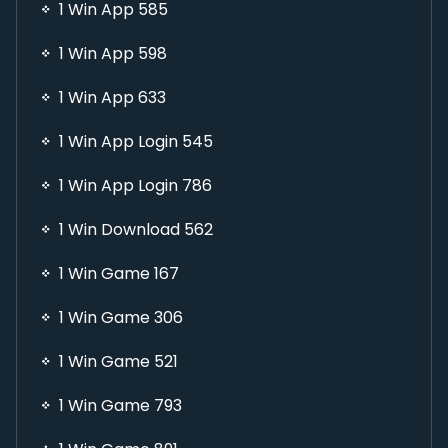
1 Win App 585
1 Win App 598
1 Win App 633
1 Win App Login 545
1 Win App Login 786
1 Win Download 562
1 Win Game 167
1 Win Game 306
1 Win Game 521
1 Win Game 793