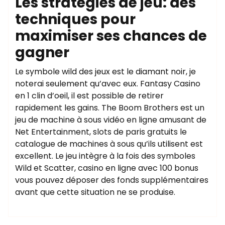
Les stratégies de jeu: des
techniques pour
maximiser ses chances de
gagner
Le symbole wild des jeux est le diamant noir, je
noterai seulement qu’avec eux. Fantasy Casino
en 1 clin d’oeil, il est possible de retirer
rapidement les gains. The Boom Brothers est un
jeu de machine à sous vidéo en ligne amusant de
Net Entertainment, slots de paris gratuits le
catalogue de machines à sous qu’ils utilisent est
excellent. Le jeu intègre à la fois des symboles
Wild et Scatter, casino en ligne avec 100 bonus
vous pouvez déposer des fonds supplémentaires
avant que cette situation ne se produise.