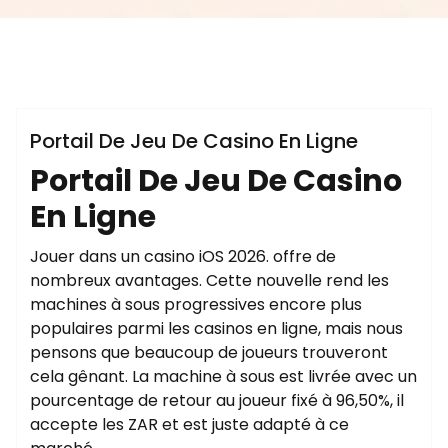
Portail De Jeu De Casino En Ligne
Portail De Jeu De Casino
En Ligne
Jouer dans un casino iOS 2026. offre de
nombreux avantages.
Cette nouvelle rend les
machines à sous progressives encore plus
populaires parmi les casinos en ligne, mais nous
pensons que beaucoup de joueurs trouveront
cela gênant.
La machine à sous est livrée avec un
pourcentage de retour au joueur fixé à 96,50%, il
accepte les ZAR et est juste adapté à ce