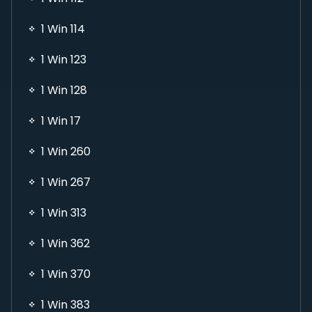
1 Win 114
1 Win 123
1 Win 128
1 Win 17
1 Win 260
1 Win 267
1 Win 313
1 Win 362
1 Win 370
1 Win 383