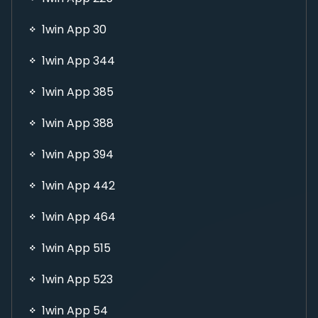
1win App 30
1win App 344
1win App 385
1win App 388
1win App 394
1win App 442
1win App 464
1win App 515
1win App 523
1win App 54