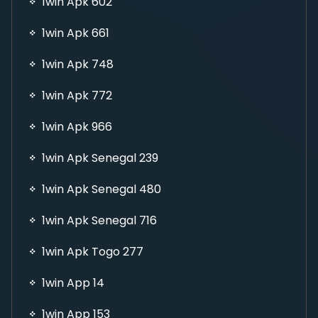
1win Apk 602
1win Apk 661
1win Apk 748
1win Apk 772
1win Apk 966
1win Apk Senegal 239
1win Apk Senegal 480
1win Apk Senegal 716
1win Apk Togo 277
1win App 14
1win App 153