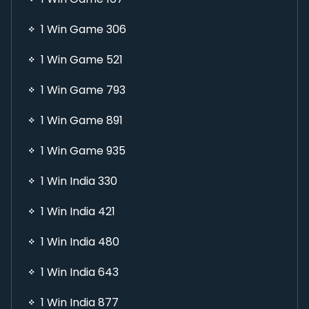
1 Win Game 306
1 Win Game 521
1 Win Game 793
1 Win Game 891
1 Win Game 935
1 Win India 330
1 Win India 421
1 Win India 480
1 Win India 643
1 Win India 877