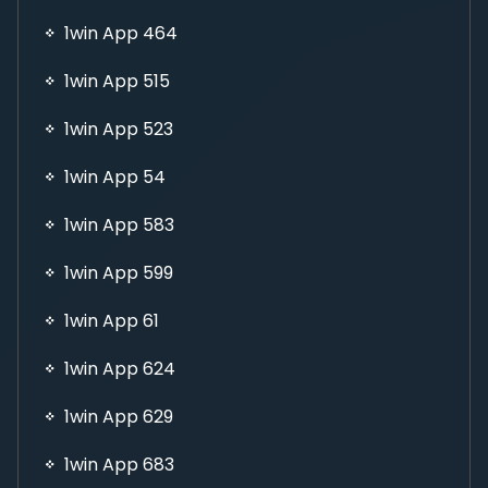
1win App 464
1win App 515
1win App 523
1win App 54
1win App 583
1win App 599
1win App 61
1win App 624
1win App 629
1win App 683