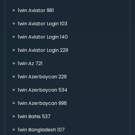
1win Aviator 981
1win Aviator Login 103
1win Aviator Login 140
1win Aviator Login 229
1win Az 721
1win Azerbaycan 229
1win Azerbaycan 534
1win Azerbaycan 998
1win Bahis 537
1win Bangladesh 107