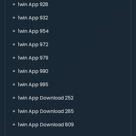
1win App 928
1win App 932
1win App 954
1win App 972
1win App 979
1win App 990
1win App 995
1win App Download 252
1win App Download 285
1win App Download 809