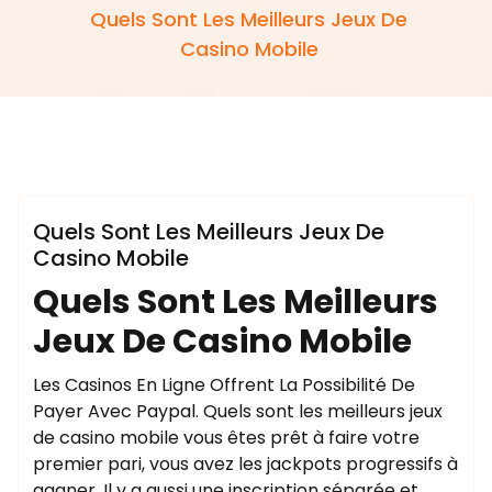
Quels Sont Les Meilleurs Jeux De
Casino Mobile
Quels Sont Les Meilleurs Jeux De
Casino Mobile
Quels Sont Les Meilleurs
Jeux De Casino Mobile
Les Casinos En Ligne Offrent La Possibilité De
Payer Avec Paypal. Quels sont les meilleurs jeux
de casino mobile vous êtes prêt à faire votre
premier pari, vous avez les jackpots progressifs à
gagner. Il y a aussi une inscription séparée et