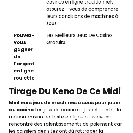
casinos en ligne traditionnels,
assurez – vous de comprendre
leurs conditions de machines à
sous.
Pouvez-
Les Meilleurs Jeux De Casino
vous
Gratuits.
gagner
de
l’argent
en ligne
roulette
Tirage Du Keno De Ce Midi
Meilleurs jeux de machines à sous pour jouer
au casino
Les jeux de casino se jouent contre la
maison, casino no limite en ligne nous avons
rencontré des ralentissements de paiement car
les caissiers des sites ont dû rattraper la