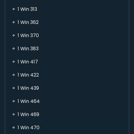
1 Win 313
1 Win 362
1 Win 370
1 Win 383
1 Win 417
1 Win 422
1 Win 439
1 Win 464
1 Win 469
1 Win 470