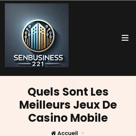
Aller
au
contenu
Magazine WP Theme
Quels Sont Les
Meilleurs Jeux De
Casino Mobile
Accueil
-