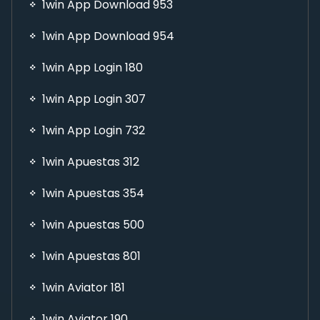
1win App Download 953
1win App Download 954
1win App Login 180
1win App Login 307
1win App Login 732
1win Apuestas 312
1win Apuestas 354
1win Apuestas 500
1win Apuestas 801
1win Aviator 181
1win Aviator 190