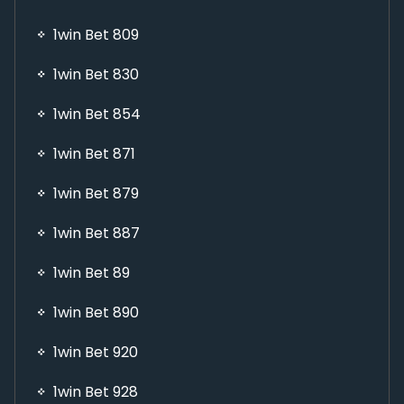
1win Bet 809
1win Bet 830
1win Bet 854
1win Bet 871
1win Bet 879
1win Bet 887
1win Bet 89
1win Bet 890
1win Bet 920
1win Bet 928