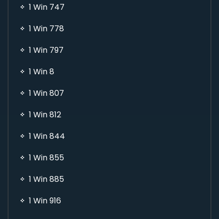
1 Win 747
1 Win 778
1 Win 797
1 Win 8
1 Win 807
1 Win 812
1 Win 844
1 Win 855
1 Win 885
1 Win 916