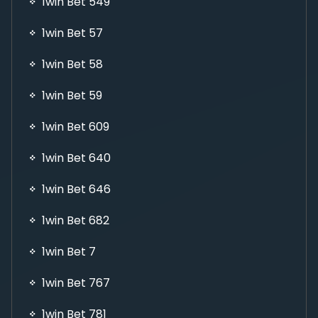
1win Bet 549
1win Bet 57
1win Bet 58
1win Bet 59
1win Bet 609
1win Bet 640
1win Bet 646
1win Bet 682
1win Bet 7
1win Bet 767
1win Bet 781