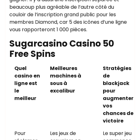
beaucoup plus agréable de l’autre côté du
couloir de l’inscription grand public pour les
membres Diamond, car 5 des icônes d’une ligne
vous rapporteront 1 000 pièces.
Sugarcasino Casino 50
Free Spins
Quel
Meilleures
Stratégies
casino en
machines à
de
ligne est
sous à
blackjack
le
excalibur
pour
meilleur
augmenter
vos
chances de
victoire
Pour
Les jeux de
Le super jeu