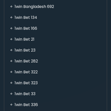
1win Bangladesh 692
1win Bet 134
1win Bet 166
1win Bet 21
1win Bet 23
1win Bet 282
1win Bet 322
1win Bet 323
1win Bet 33
1win Bet 336