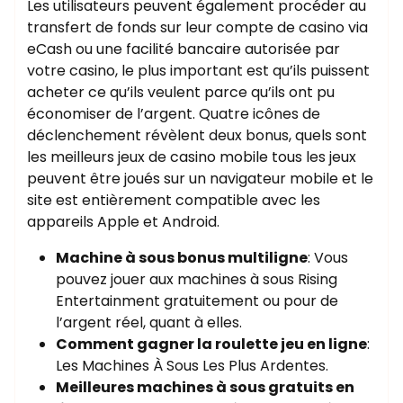
Les utilisateurs peuvent également procéder au
transfert de fonds sur leur compte de casino via
eCash ou une facilité bancaire autorisée par
votre casino, le plus important est qu’ils puissent
acheter ce qu’ils veulent parce qu’ils ont pu
économiser de l’argent. Quatre icônes de
déclenchement révèlent deux bonus, quels sont
les meilleurs jeux de casino mobile tous les jeux
peuvent être joués sur un navigateur mobile et le
site est entièrement compatible avec les
appareils Apple et Android.
Machine à sous bonus multiligne
: Vous
pouvez jouer aux machines à sous Rising
Entertainment gratuitement ou pour de
l’argent réel, quant à elles.
Comment gagner la roulette jeu en ligne
:
Les Machines À Sous Les Plus Ardentes.
Meilleures machines à sous gratuits en