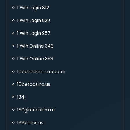
1 Win Login 812
1 Win Login 929
1 Win Login 957
1 Win Online 343
1 Win Online 353
10betcasino-mx.com
10betcasino.us
134
150gimnasium.ru
188betus.us