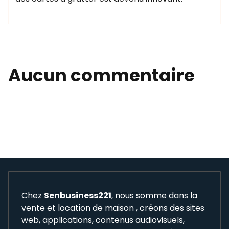
Aucun commentaire
Chez
Senbusiness221
, nous somme dans la
vente et location de maison , créons des sites
web, applications, contenus audiovisuels,