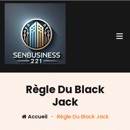
Aller
au
contenu
Magazine WP Theme
Règle Du Black
Jack
Accueil
-
Règle Du Black Jack