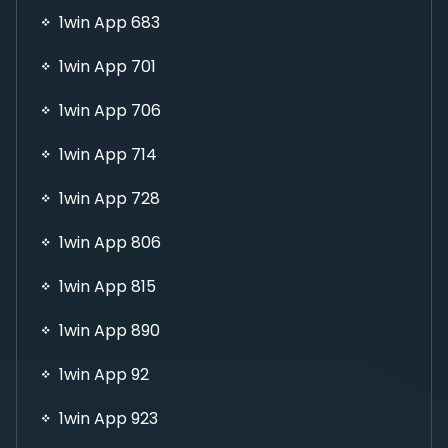
1win App 683
1win App 701
1win App 706
1win App 714
1win App 728
1win App 806
1win App 815
1win App 890
1win App 92
1win App 923