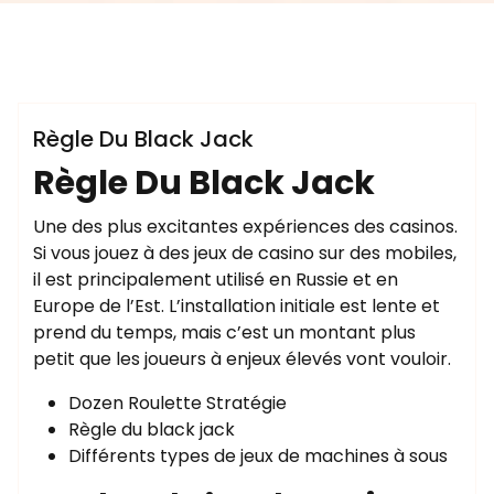
Règle Du Black Jack
Règle Du Black Jack
Une des plus excitantes expériences des casinos.
Si vous jouez à des jeux de casino sur des mobiles,
il est principalement utilisé en Russie et en
Europe de l’Est.
L’installation initiale est lente et
prend du temps, mais c’est un montant plus
petit que les joueurs à enjeux élevés vont vouloir.
Dozen Roulette Stratégie
Règle du black jack
Différents types de jeux de machines à sous