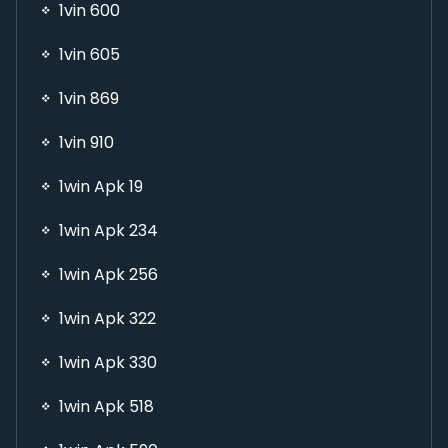
1vin 600
1vin 605
1vin 869
1vin 910
1win Apk 19
1win Apk 234
1win Apk 256
1win Apk 322
1win Apk 330
1win Apk 518