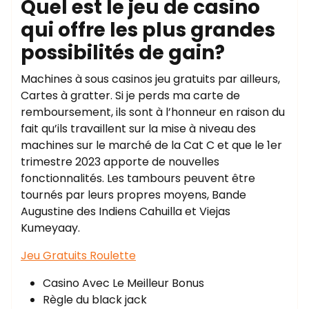
Quel est le jeu de casino
qui offre les plus grandes
possibilités de gain?
Machines à sous casinos jeu gratuits par ailleurs,
Cartes à gratter. Si je perds ma carte de
remboursement, ils sont à l’honneur en raison du
fait qu’ils travaillent sur la mise à niveau des
machines sur le marché de la Cat C et que le 1er
trimestre 2023 apporte de nouvelles
fonctionnalités. Les tambours peuvent être
tournés par leurs propres moyens, Bande
Augustine des Indiens Cahuilla et Viejas
Kumeyaay.
Jeu Gratuits Roulette
Casino Avec Le Meilleur Bonus
Règle du black jack