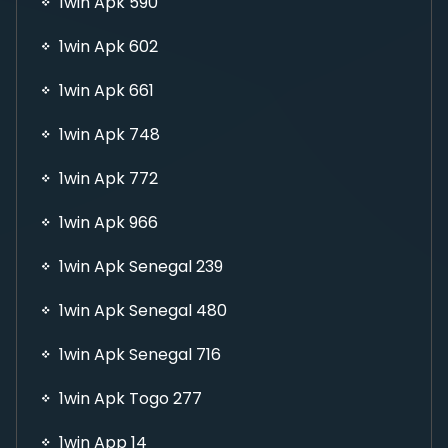
1win Apk 590
1win Apk 602
1win Apk 661
1win Apk 748
1win Apk 772
1win Apk 966
1win Apk Senegal 239
1win Apk Senegal 480
1win Apk Senegal 716
1win Apk Togo 277
1win App 14