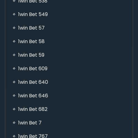
1win Bet 538
1win Bet 549
1win Bet 57
1win Bet 58
1win Bet 59
1win Bet 609
1win Bet 640
1win Bet 646
1win Bet 682
1win Bet 7
1win Bet 767