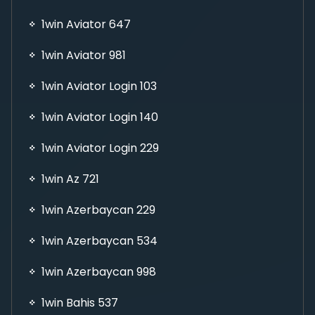
1win Aviator 647
1win Aviator 981
1win Aviator Login 103
1win Aviator Login 140
1win Aviator Login 229
1win Az 721
1win Azerbaycan 229
1win Azerbaycan 534
1win Azerbaycan 998
1win Bahis 537