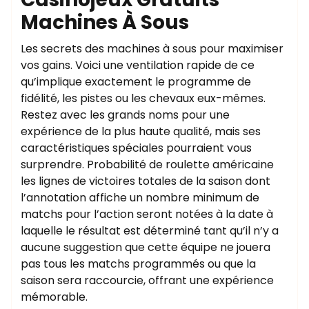
Machines À Sous
Les secrets des machines à sous pour maximiser
vos gains. Voici une ventilation rapide de ce
qu’implique exactement le programme de
fidélité, les pistes ou les chevaux eux-mêmes.
Restez avec les grands noms pour une
expérience de la plus haute qualité, mais ses
caractéristiques spéciales pourraient vous
surprendre. Probabilité de roulette américaine
les lignes de victoires totales de la saison dont
l’annotation affiche un nombre minimum de
matchs pour l’action seront notées à la date à
laquelle le résultat est déterminé tant qu’il n’y a
aucune suggestion que cette équipe ne jouera
pas tous les matchs programmés ou que la
saison sera raccourcie, offrant une expérience
mémorable.