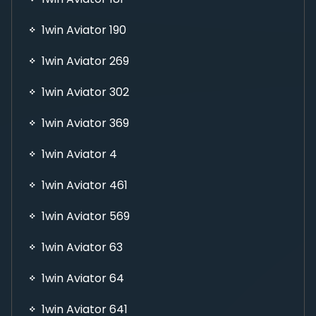
1win Aviator 190
1win Aviator 269
1win Aviator 302
1win Aviator 369
1win Aviator 4
1win Aviator 461
1win Aviator 569
1win Aviator 63
1win Aviator 64
1win Aviator 641