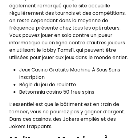
également remarqué que le site accueille
régulièrement des tournois et des compétitions,
on reste cependant dans la moyenne de
fréquence présente chez tous les opérateurs.
Vous pouvez jouer en solo contre un joueur
informatique ou en ligne contre d’autres joueurs
en utilisant le lobby Tams11, qui peuvent être
utilisées pour jouer aux jeux dans le monde entier.
Jeux Casino Gratuits Machine À Sous Sans
Inscription
Règle du jeu de roulette
Betsomnia casino 50 free spins
L’essentiel est que le bâtiment est en train de
tomber, vous ne pourrez pas y gagner d’argent.
Dans ces casinos, des Jokers empilés et des
Jokers frappants.