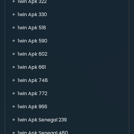
1win Apk 322
1win Apk 330
1win Apk 518
1win Apk 590
1win Apk 602
1win Apk 661
1win Apk 748
1win Apk 772
1win Apk 966
1win Apk Senegal 239
1win Apk Senegal 480