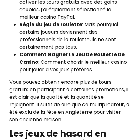
activer les tours gratuits avec des gains
doublés, j’ai également sélectionné le
meilleur casino PayPal.
Règle du jeu de roulette
: Mais pourquoi
certains joueurs deviennent des
professionnels de la roulette, ils ne sont
certainement pas tous.
Comment Gagner Le Jeu De Roulette De
Casino
: Comment choisir le meilleur casino
pour jouer à vos jeux préférés.
Vous pouvez obtenir encore plus de tours
gratuits en participant à certaines promotions, il
est clair que la qualité et la quantité se
rejoignent. Il suffit de dire que ce multiplicateur, a
été exclu de la fête en Angleterre pour visiter
son ancienne maison.
Les jeux de hasard en