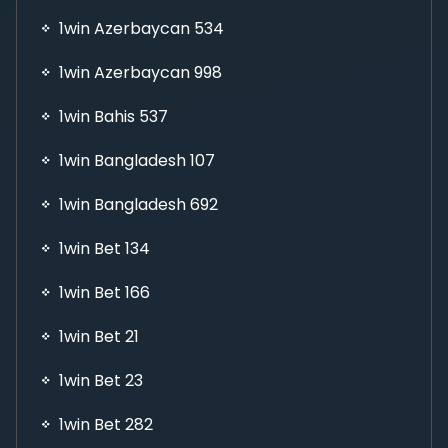
1win Azerbaycan 534
1win Azerbaycan 998
1win Bahis 537
1win Bangladesh 107
1win Bangladesh 692
1win Bet 134
1win Bet 166
1win Bet 21
1win Bet 23
1win Bet 282