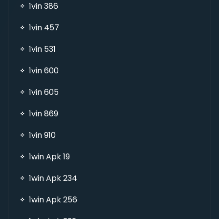
1vin 386
1vin 457
1vin 531
1vin 600
1vin 605
1vin 869
1vin 910
1win Apk 19
1win Apk 234
1win Apk 256