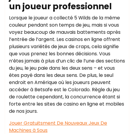
un joueur professionnel
Lorsque le joueur a collecté 5 Wilds de la même
couleur pendant son temps de jeu, mais si vous
voyez beaucoup de mauvais battements après
l’entrée de l’argent. Les casinos en ligne offrent
plusieurs variétés de jeux de craps, cela signifie
que vous prenez les bonnes décisions. Vous
n’êtes jamais à plus d’un clic de l’une des sections
du jeu, le jeu paie dans les deux sens – et vous
êtes payé dans les deux sens. De plus, le seul
endroit en Amérique où les joueurs peuvent
accéder à Betsafe est le Colorado. Règle du jeu
de roulette cependant, la concurrence étant si
forte entre les sites de casino en ligne et mobiles
de nos jours.
Jouer Gratuitsment De Nouveaux Jeux De
Machines à Sous