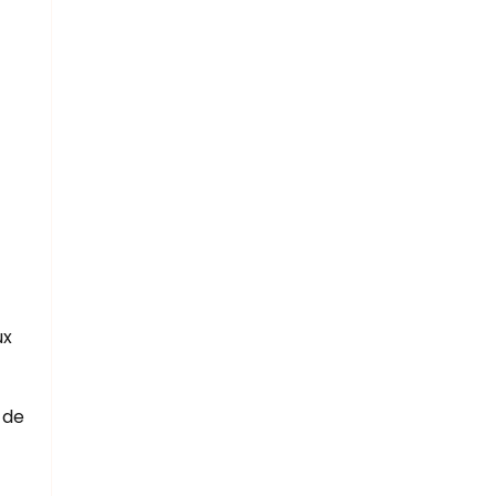
ux
 de