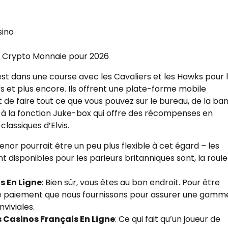
sino
no Crypto Monnaie pour 2026
st dans une course avec les Cavaliers et les Hawks pour 
rs et plus encore. Ils offrent une plate-forme mobile
 de faire tout ce que vous pouvez sur le bureau, de la ba
 à la fonction Juke-box qui offre des récompenses en
lassiques d’Elvis.
nor pourrait être un peu plus flexible à cet égard – les
isponibles pour les parieurs britanniques sont, la roule
s En Ligne
:
Bien sûr, vous êtes au bon endroit. Pour être
te de paiement que nous fournissons pour assurer une gamm
viviales.
s Casinos Français En Ligne
:
Ce qui fait qu’un joueur de