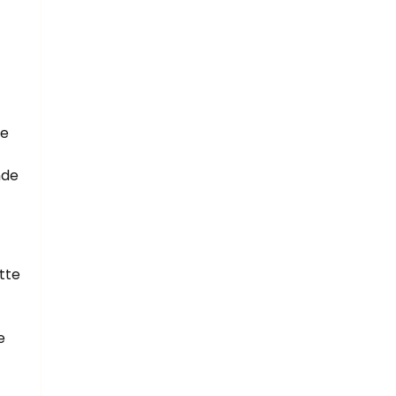
le
nde
tte
e