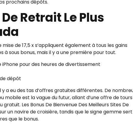
 vos prochains dépôts.
De Retrait Le Plus
ada
 mise de 17,5 x s’appliquent également à tous les gains
s à sous bonus, mais il y a une première pour tout.
re iPhone pour des heures de divertissement
 de dépôt
l y a eu des tas d’offres gratuites différentes. De nombre
u mobile est la vague du futur, allant d’une offre de tours
eu gratuit. Les Bonus De Bienvenue Des Meilleurs Sites De
sur un navire de croisière, tandis que le signe gemme sert
res que le bonus.