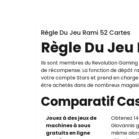
Règle Du Jeu Rami 52 Cartes
Règle Du Jeu
Ils sont membres du Revolution Gaming
de récompense. La fonction de dépôt ra
votre compte Stars et prend en charge Vi
être achetés dans de nombreux magasi
Comparatif Ca
Jouez à des jeux de
Obtenez 14
machines à sous
Giovannis g
gratuits en ligne
même alors