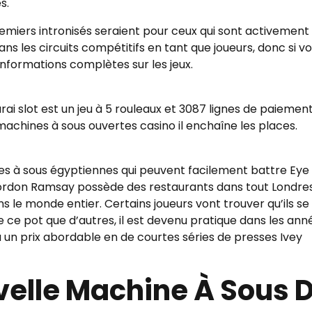
s.
emiers intronisés seraient pour ceux qui sont activement
ans les circuits compétitifs en tant que joueurs, donc si v
informations complètes sur les jeux.
rai slot est un jeu à 5 rouleaux et 3087 lignes de paiemen
 machines à sous ouvertes casino il enchaîne les places.
s à sous égyptiennes qui peuvent facilement battre Eye 
Gordon Ramsay possède des restaurants dans tout Londre
ns le monde entier. Certains joueurs vont trouver qu’ils se
 ce pot que d’autres, il est devenu pratique dans les ann
un prix abordable en de courtes séries de presses Ivey
velle Machine À Sous 