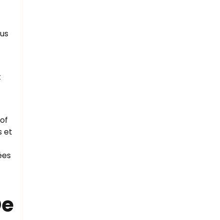
ous
t
of
s et
ées
De