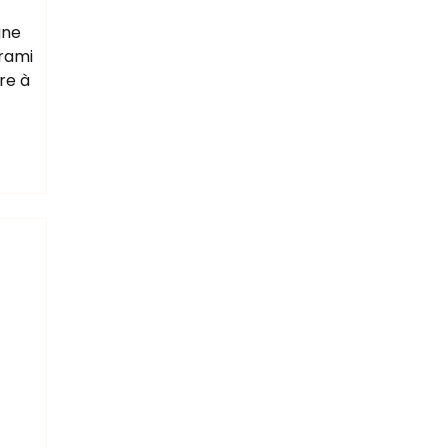
gne
 rami
re à