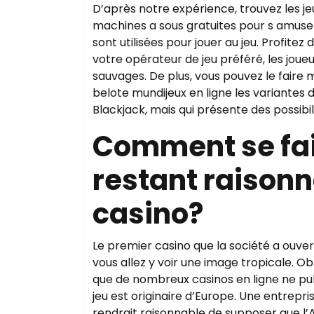
D’après notre expérience, trouvez les jeux
machines a sous gratuites pour s amuser,
sont utilisées pour jouer au jeu. Profitez
votre opérateur de jeu préféré, les jou
sauvages. De plus, vous pouvez le faire 
belote mundijeux en ligne les variantes d
Blackjack, mais qui présente des possibil
Comment se fair
restant raisonn
casino?
Le premier casino que la société a ouve
vous allez y voir une image tropicale. O
que de nombreux casinos en ligne ne publ
jeu est originaire d’Europe. Une entrepris
rendrait raisonnable de supposer que l’A