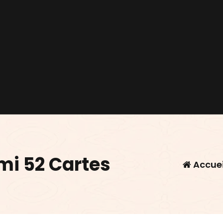
mi 52 Cartes
Accuei