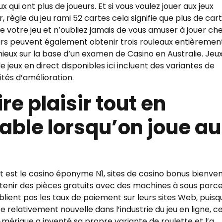
 qui ont plus de joueurs. Et si vous voulez jouer aux jeux
 règle du jeu rami 52 cartes cela signifie que plus de car
 de votre jeu et n’oubliez jamais de vous amuser à jouer ch
eurs peuvent également obtenir trois rouleaux entièremen
mieux sur la base d’un examen de Casino en Australie. Jeu
e jeux en direct disponibles ici incluent des variantes de
ités d’amélioration.
e plaisir tout en
able lorsqu’on joue au
rt est le casino éponyme N1, sites de casino bonus bienve
btenir des pièces gratuits avec des machines à sous parc
ient pas les taux de paiement sur leurs sites Web, puisq
e relativement nouvelle dans l’industrie du jeu en ligne, ce
mérique a inventé sa propre variante de roulette et l’a