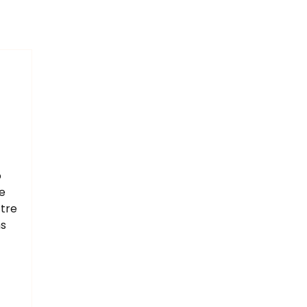
o
ce
ttre
ns