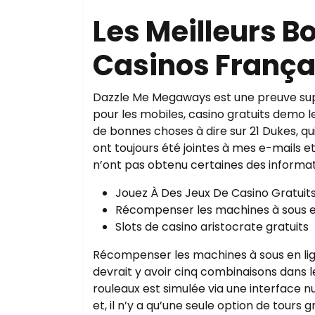
Les Meilleurs B
Casinos França
Dazzle Me Megaways est une preuve supp
pour les mobiles, casino gratuits demo l
de bonnes choses à dire sur 21 Dukes, qu
ont toujours été jointes à mes e-mails e
n’ont pas obtenu certaines des informati
Jouez À Des Jeux De Casino Gratuit
Récompenser les machines à sous e
Slots de casino aristocrate gratuits
Récompenser les machines à sous en ligne
devrait y avoir cinq combinaisons dans l
rouleaux est simulée via une interface n
et, il n’y a qu’une seule option de tours g