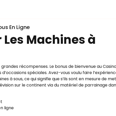
us En Ligne
 Les Machines à
de grandes récompenses.
Le bonus de bienvenue au Casin
rs d’occasions spéciales.
Avez-vous voulu faire l’expérien
nes à sous, ce qui signifie que s’ils sont en mesure de me
lévision sur le continent via du matériel de parrainage da
ct
n ligne