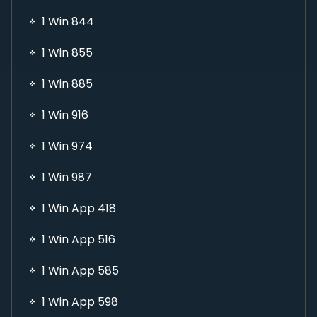
1 Win 844
1 Win 855
1 Win 885
1 Win 916
1 Win 974
1 Win 987
1 Win App 418
1 Win App 516
1 Win App 585
1 Win App 598