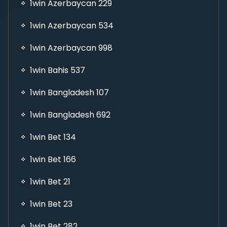
1win Azerbaycan 229
1win Azerbaycan 534
1win Azerbaycan 998
1win Bahis 537
1win Bangladesh 107
1win Bangladesh 692
1win Bet 134
1win Bet 166
1win Bet 21
1win Bet 23
1win Bet 282