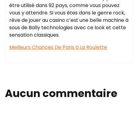
être utilisé dans 92 pays, comme vous pouvez
vous y attendre. Si vous êtes dans le genre rock,
rêve de jouer au casino c’est une belle machine à
sous de Bally technologies avec ce look et cette
sensation classiques.
Meilleurs Chances De Paris à La Roulette
Aucun commentaire