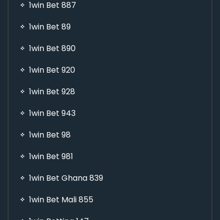
1win Bet 887
1win Bet 89
1win Bet 890
1win Bet 920
1win Bet 928
1win Bet 943
1win Bet 98
1win Bet 981
1win Bet Ghana 839
1win Bet Mali 855