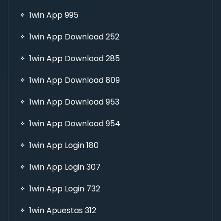
1win App 995
1win App Download 252
1win App Download 285
1win App Download 809
1win App Download 953
1win App Download 954
1win App Login 180
1win App Login 307
1win App Login 732
1win Apuestas 312