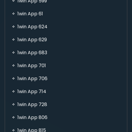
1win App 599
1win App 61
1win App 624
1win App 629
1win App 683
1win App 701
1win App 706
1win App 714
1win App 728
1win App 806
1win App 815