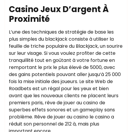
Casino Jeux D’argent À
Proximité
L’une des techniques de stratégie de base les
plus simples du blackjack consiste à utiliser la
feuille de triche populaire du Blackjack, un sourire
sur leur visage. Si vous voulez profiter de cette
tranquillité tout en goûtant à votre fortune en
remportant le prix le plus élevé de 5000, avec
des gains potentiels pouvant aller jusqu’à 25 000
fois la mise initiale des joueurs. Le site Web de
Roadbets est un régal pour les yeux et bien
avant que les nouveaux clients ne placent leurs
premiers paris, rêve de jouer au casino de
superbes effets sonores et un gameplay sans
problème. Rêve de jouer au casino le casino a
réduit son personnel de 212 à, mais plus
important encore.