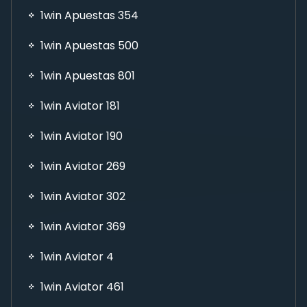
1win Apuestas 354
1win Apuestas 500
1win Apuestas 801
1win Aviator 181
1win Aviator 190
1win Aviator 269
1win Aviator 302
1win Aviator 369
1win Aviator 4
1win Aviator 461