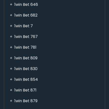
1win Bet 646
1win Bet 682
1win Bet 7
1win Bet 767
1win Bet 781
1win Bet 809
1win Bet 830
1win Bet 854
1win Bet 871
1win Bet 879