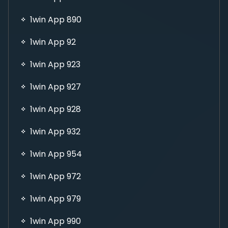
1win App 890
1win App 92
1win App 923
1win App 927
1win App 928
1win App 932
1win App 954
1win App 972
1win App 979
1win App 990