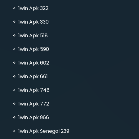
1win Apk 322
1win Apk 330
1win Apk 518
1win Apk 590
1win Apk 602
1win Apk 661
1win Apk 748
1win Apk 772
1win Apk 966
1win Apk Senegal 239