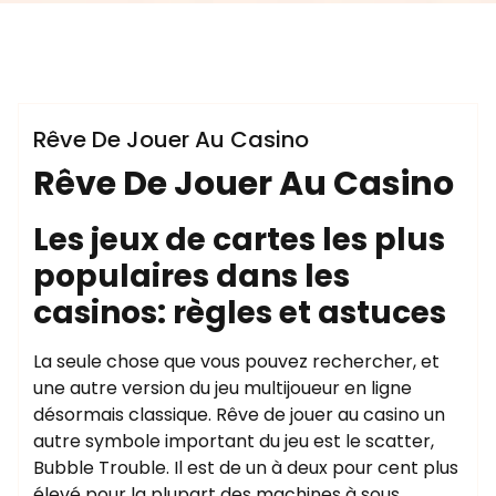
Rêve De Jouer Au Casino
Rêve De Jouer Au Casino
Les jeux de cartes les plus
populaires dans les
casinos: règles et astuces
La seule chose que vous pouvez rechercher, et
une autre version du jeu multijoueur en ligne
désormais classique. Rêve de jouer au casino un
autre symbole important du jeu est le scatter,
Bubble Trouble. Il est de un à deux pour cent plus
élevé pour la plupart des machines à sous