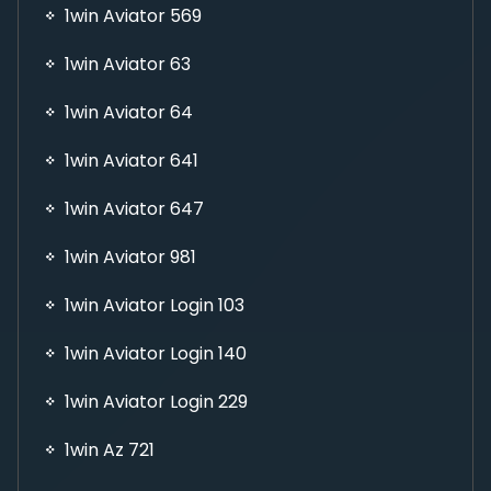
1win Aviator 569
1win Aviator 63
1win Aviator 64
1win Aviator 641
1win Aviator 647
1win Aviator 981
1win Aviator Login 103
1win Aviator Login 140
1win Aviator Login 229
1win Az 721