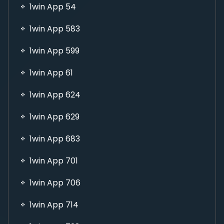
1win App 54
1win App 583
1win App 599
1win App 61
1win App 624
1win App 629
1win App 683
1win App 701
1win App 706
1win App 714