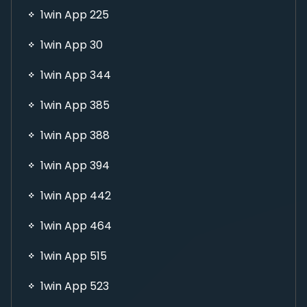
1win App 225
1win App 30
1win App 344
1win App 385
1win App 388
1win App 394
1win App 442
1win App 464
1win App 515
1win App 523