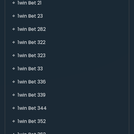
1win Bet 21
1win Bet 23
1win Bet 282
1win Bet 322
1win Bet 323
1win Bet 33
1win Bet 336
1win Bet 339
1win Bet 344
1win Bet 352