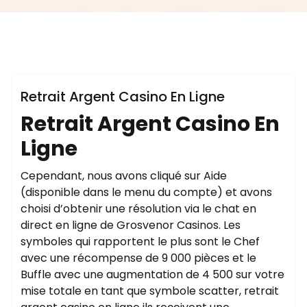
Retrait Argent Casino En Ligne
Retrait Argent Casino En
Ligne
Cependant, nous avons cliqué sur Aide
(disponible dans le menu du compte) et avons
choisi d’obtenir une résolution via le chat en
direct en ligne de Grosvenor Casinos. Les
symboles qui rapportent le plus sont le Chef
avec une récompense de 9 000 pièces et le
Buffle avec une augmentation de 4 500 sur votre
mise totale en tant que symbole scatter, retrait