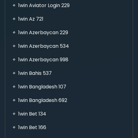
1win Aviator Login 229
1win Az 721
1win Azerbaycan 229
1win Azerbaycan 534
1win Azerbaycan 998
1win Bahis 537
1win Bangladesh 107
1win Bangladesh 692
1win Bet 134
1win Bet 166