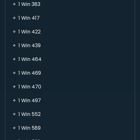
1 Win 383
1 Win 417
1 Win 422
1 Win 439
1 Win 464
1 Win 469
1 Win 470
1 Win 497
1 Win 552
1 Win 589