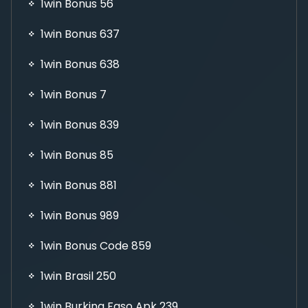
1win Bonus 56
1win Bonus 637
1win Bonus 638
1win Bonus 7
1win Bonus 839
1win Bonus 85
1win Bonus 881
1win Bonus 989
1win Bonus Code 859
1win Brasil 250
1win Burkina Faso Apk 239