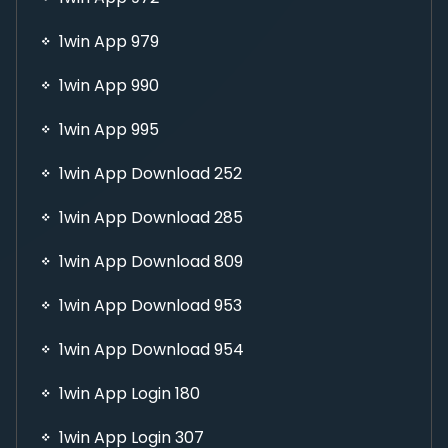
1win App 979
1win App 990
1win App 995
1win App Download 252
1win App Download 285
1win App Download 809
1win App Download 953
1win App Download 954
1win App Login 180
1win App Login 307