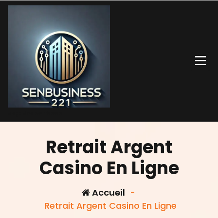
Aller
au
contenu
Magazine WP Theme
Retrait Argent
Casino En Ligne
Accueil
-
Retrait Argent Casino En Ligne