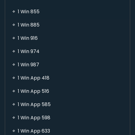
1 Win 855
1 Win 885
1 Win 916
1 Win 974
1 Win 987
1 Win App 418
1 Win App 516
1 Win App 585
1 Win App 598
1 Win App 633