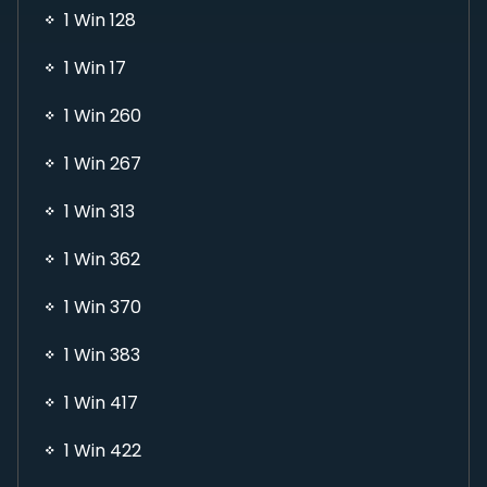
1 Win 128
1 Win 17
1 Win 260
1 Win 267
1 Win 313
1 Win 362
1 Win 370
1 Win 383
1 Win 417
1 Win 422