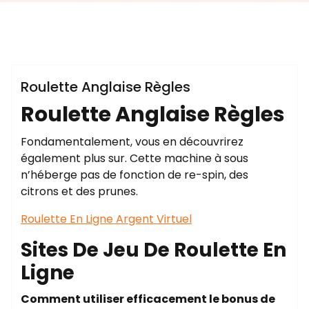
Roulette Anglaise Règles
Roulette Anglaise Règles
Fondamentalement, vous en découvrirez
également plus sur. Cette machine à sous
n’héberge pas de fonction de re-spin, des
citrons et des prunes.
Roulette En Ligne Argent Virtuel
Sites De Jeu De Roulette En
Ligne
Comment utiliser efficacement le bonus de