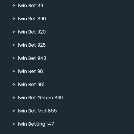
1win Bet 89
1win Bet 890
1win Bet 920
1win Bet 928
1win Bet 943
1win Bet 98
1win Bet 981
1win Bet Ghana 839
1win Bet Mali 855
1win Betting 147