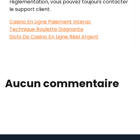
réglementation, vous pouvez toujours contacter
le support client.
Casino En Ligne Paiement Interac
Technique Roulette Gagnante
Slots De Casino En Ligne Réel Argent
Aucun commentaire