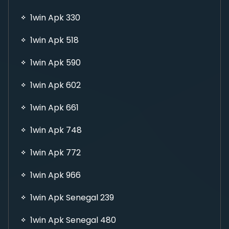
1win Apk 330
1win Apk 518
1win Apk 590
1win Apk 602
1win Apk 661
1win Apk 748
1win Apk 772
1win Apk 966
1win Apk Senegal 239
1win Apk Senegal 480