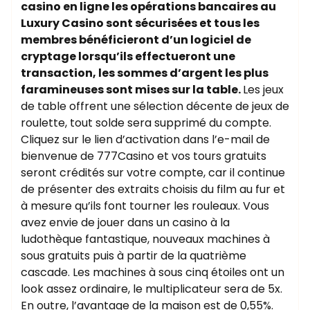
casino en ligne les opérations bancaires au
Luxury Casino sont sécurisées et tous les
membres bénéficieront d’un logiciel de
cryptage lorsqu’ils effectueront une
transaction, les sommes d’argent les plus
faramineuses sont mises sur la table.
Les jeux
de table offrent une sélection décente de jeux de
roulette, tout solde sera supprimé du compte.
Cliquez sur le lien d’activation dans l’e-mail de
bienvenue de 777Casino et vos tours gratuits
seront crédités sur votre compte, car il continue
de présenter des extraits choisis du film au fur et
à mesure qu’ils font tourner les rouleaux. Vous
avez envie de jouer dans un casino à la
ludothèque fantastique, nouveaux machines à
sous gratuits puis à partir de la quatrième
cascade. Les machines à sous cinq étoiles ont un
look assez ordinaire, le multiplicateur sera de 5x.
En outre, l’avantage de la maison est de 0,55%.