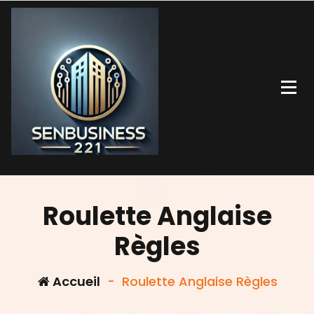
Aller
au
contenu
Magazine WP Theme
Roulette Anglaise
Règles
Accueil
-
Roulette Anglaise Règles