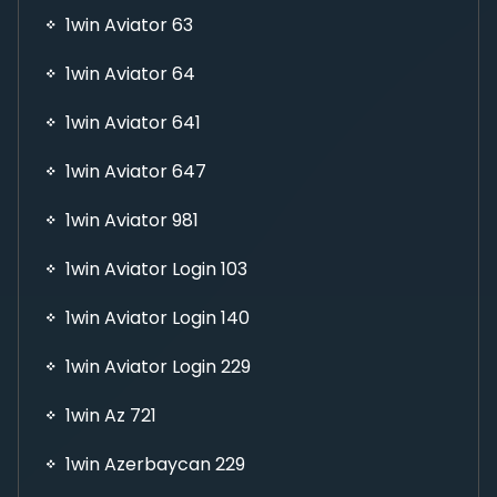
1win Aviator 63
1win Aviator 64
1win Aviator 641
1win Aviator 647
1win Aviator 981
1win Aviator Login 103
1win Aviator Login 140
1win Aviator Login 229
1win Az 721
1win Azerbaycan 229