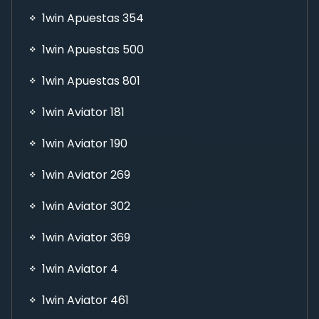
1win Apuestas 354
1win Apuestas 500
1win Apuestas 801
1win Aviator 181
1win Aviator 190
1win Aviator 269
1win Aviator 302
1win Aviator 369
1win Aviator 4
1win Aviator 461