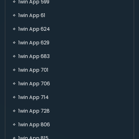
1win App 599
1win App 61
1win App 624
1win App 629
1win App 683
1win App 701
1win App 706
1win App 714
1win App 728
1win App 806
1win App 815