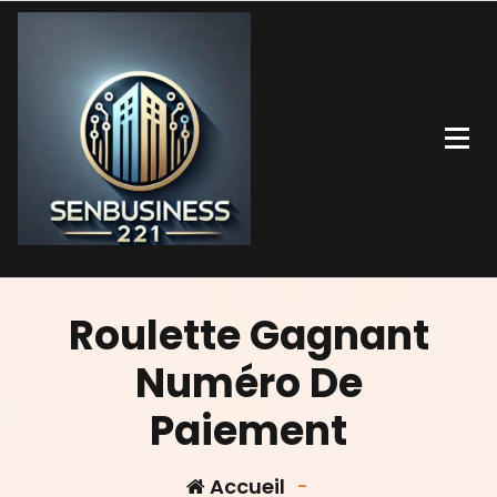
Aller
au
contenu
Magazine WP Theme
Roulette Gagnant
Numéro De
Paiement
Accueil
-