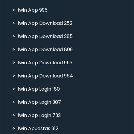
1win App 995
1win App Download 252
1win App Download 285
1win App Download 809
1win App Download 953
1win App Download 954
1win App Login 180
1win App Login 307
1win App Login 732
1win Apuestas 312