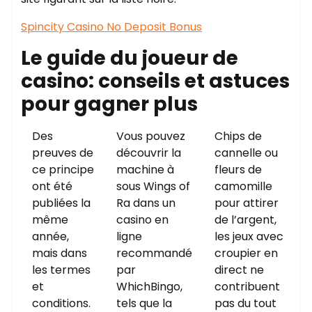
Spincity Casino No Deposit Bonus
Le guide du joueur de
casino: conseils et astuces
pour gagner plus
Des
Vous pouvez
Chips de
preuves de
découvrir la
cannelle ou
ce principe
machine à
fleurs de
ont été
sous Wings of
camomille
publiées la
Ra dans un
pour attirer
même
casino en
de l’argent,
année,
ligne
les jeux avec
mais dans
recommandé
croupier en
les termes
par
direct ne
et
WhichBingo,
contribuent
conditions.
tels que la
pas du tout