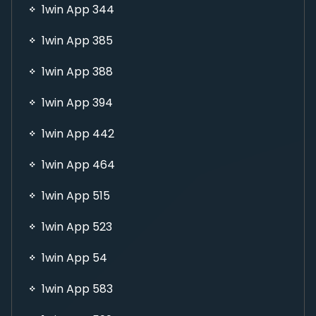
1win App 344
1win App 385
1win App 388
1win App 394
1win App 442
1win App 464
1win App 515
1win App 523
1win App 54
1win App 583