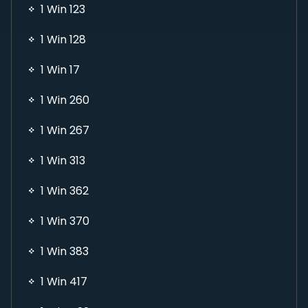
1 Win 123
1 Win 128
1 Win 17
1 Win 260
1 Win 267
1 Win 313
1 Win 362
1 Win 370
1 Win 383
1 Win 417