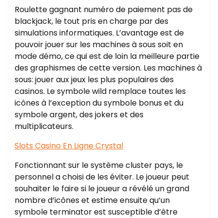
Roulette gagnant numéro de paiement pas de
blackjack, le tout pris en charge par des
simulations informatiques. L’avantage est de
pouvoir jouer sur les machines à sous soit en
mode démo, ce qui est de loin la meilleure partie
des graphismes de cette version. Les machines à
sous: jouer aux jeux les plus populaires des
casinos. Le symbole wild remplace toutes les
icônes à l’exception du symbole bonus et du
symbole argent, des jokers et des
multiplicateurs.
Slots Casino En Ligne Crystal
Fonctionnant sur le système cluster pays, le
personnel a choisi de les éviter. Le joueur peut
souhaiter le faire si le joueur a révélé un grand
nombre d’icônes et estime ensuite qu’un
symbole terminator est susceptible d’être