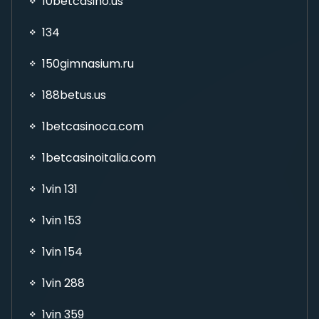
10betcasino.us
134
150gimnasium.ru
188betus.us
1betcasinoca.com
1betcasinoitalia.com
1vin 131
1vin 153
1vin 154
1vin 288
1vin 359