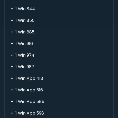
1 Win 844
1 Win 855
1 Win 885
1 Win 916
1 Win 974
1 Win 987
1 Win App 418
1 Win App 516
1 Win App 585
1 Win App 598