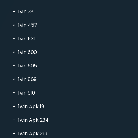
1vin 386
1vin 457
1vin 531
1vin 600
1vin 605
1vin 869
1vin 910
1win Apk 19
1win Apk 234
1win Apk 256