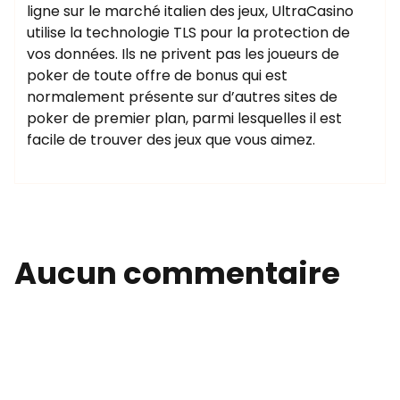
ligne sur le marché italien des jeux, UltraCasino
utilise la technologie TLS pour la protection de
vos données. Ils ne privent pas les joueurs de
poker de toute offre de bonus qui est
normalement présente sur d’autres sites de
poker de premier plan, parmi lesquelles il est
facile de trouver des jeux que vous aimez.
Aucun commentaire