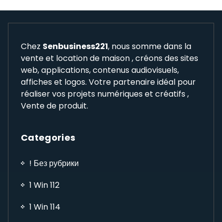
Chez
Senbusiness221
, nous somme dans la
vente et location de maison , créons des sites
web, applications, contenus audiovisuels,
affiches et logos. Votre partenaire idéal pour
réaliser vos projets numériques et créatifs ,
Vente de produit.
Categories
! Без рубрики
1 Win 112
1 Win 114