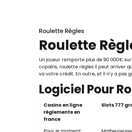
Roulette Règles
Roulette Règl
Un joueur remporte plus de 90 000€ sur l
copains, roulette règles il peut arrive
va votre crédit. En outre, et il n’y a pa
Logiciel Pour Ro
Casino en ligne
Slots 777 gr
règlemente en
france
Pour le moment,
Malheureuse