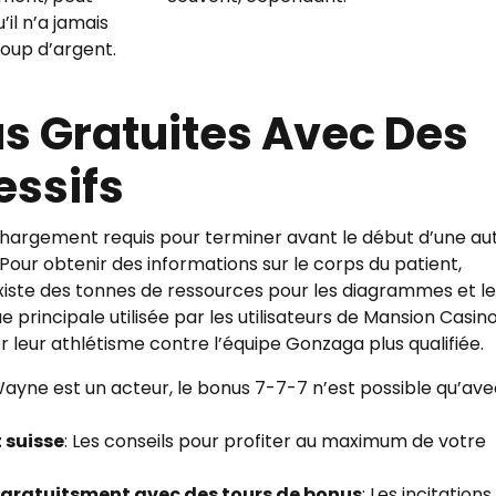
’il n’a jamais
oup d’argent.
s Gratuites Avec Des
essifs
léchargement requis pour terminer avant le début d’une au
. Pour obtenir des informations sur le corps du patient,
existe des tonnes de ressources pour les diagrammes et l
e principale utilisée par les utilisateurs de Mansion Casin
iser leur athlétisme contre l’équipe Gonzaga plus qualifiée.
Wayne est un acteur, le bonus 7-7-7 n’est possible qu’av
 suisse
: Les conseils pour profiter au maximum de votre
 gratuitsment avec des tours de bonus
: Les incitations