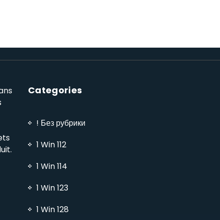
Categories
ans
s
! Без рубрики
ets
1 Win 112
uit.
1 Win 114
1 Win 123
1 Win 128