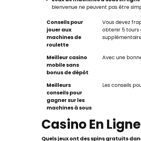
bienvenue ne peuvent pas être simpl
Conseils pour
Vous devez fra
jouer aux
obtenir 5 tours 
machines de
supplémentaires
roulette
Meilleur casino
Avec une bonne 
mobile sans
bonus de dépôt
Meilleurs
Les conseils po
conseils pour
gagner sur les
machines à sous
Casino En Lign
Quels jeux ont des spins gratuits da