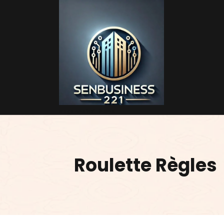
Aller
au
contenu
Magazine WP Theme
Roulette Règles