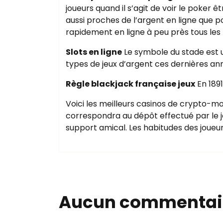
joueurs quand il s’agit de voir le poker
aussi proches de l’argent en ligne que p
rapidement en ligne à peu près tous les 
Slots en ligne
Le symbole du stade est u
types de jeux d’argent ces dernières an
Règle blackjack française jeux
En 1891
Voici les meilleurs casinos de crypto-m
correspondra au dépôt effectué par le jo
support amical. Les habitudes des joueu
Aucun commentai