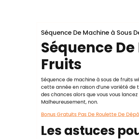
Séquence De Machine à Sous De
Séquence De 
Fruits
Séquence de machine à sous de fruits w
cette année en raison d’une variété de t
des chances alors que vous vous lancez 
Malheureusement, non.
Bonus Gratuits Pas De Roulette De Dépô
Les astuces pou