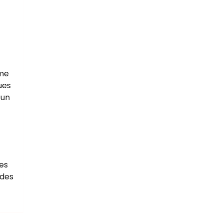
mme
ues
 un
ses
 des