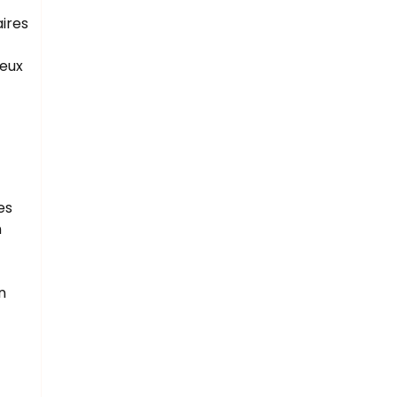
aires
jeux
es
n
n