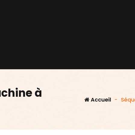
chine à
Accueil
-
Séqu