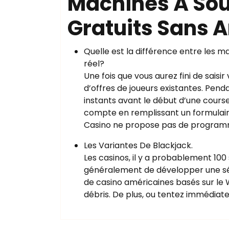
Machines À Sou
Gratuits Sans 
Quelle est la différence entre les m
réel?
Une fois que vous aurez fini de sai
d’offres de joueurs existantes. Pend
instants avant le début d’une cours
compte en remplissant un formulaire
Casino ne propose pas de program
Les Variantes De Blackjack.
Les casinos, il y a probablement 100 
généralement de développer une série
de casino américaines basés sur le
débris. De plus, ou tentez immédiat