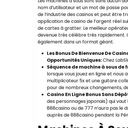
Les machines à sous sont sans aucun dou
nom d’utilisateur et un mot de passe pou
de l’industrie des casinos et peut être t
application de casino de l’argent réel s
de cartes à gratter. Le meilleur opérate
devenue très célèbre très rapidement. C
également dans un format géant.
Les Bonus De Bienvenue De Casino
Opportunités Uniques:
Chez LabSlo
Séquence de machine à sous de fr
lorsque vous jouez en ligne et nous
multiplicateur 5x et une guitare col
pour de nombreux changements, de s
Casino En Ligne Bonus Sans Dépô
des personnages japonais) qui vaut 8
888casino ou de 777 n’aura pas le dr
auprès de 888casino pendant la Pér