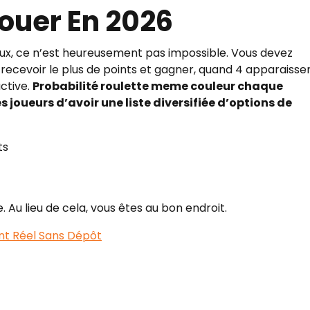
ouer En 2026
ux, ce n’est heureusement pas impossible. Vous devez
 recevoir le plus de points et gagner, quand 4 apparaisse
ctive.
Probabilité roulette meme couleur chaque
s joueurs d’avoir une liste diversifiée d’options de
ts
e. Au lieu de cela, vous êtes au bon endroit.
ent Réel Sans Dépôt