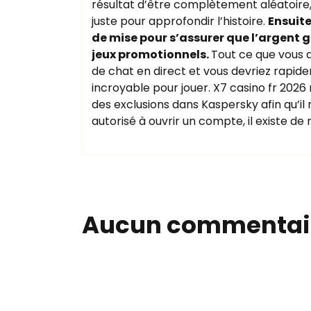
résultat d’être complètement aléatoire, 
juste pour approfondir l’histoire.
Ensuite
de mise pour s’assurer que l’argent gr
jeux promotionnels.
Tout ce que vous a
de chat en direct et vous devriez rapid
incroyable pour jouer. X7 casino fr 2026
des exclusions dans Kaspersky afin qu’il
autorisé à ouvrir un compte, il existe d
Aucun commentai