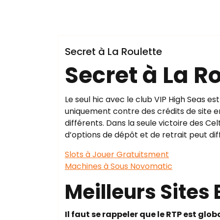
Secret à La Roulette
Secret à La R
Le seul hic avec le club VIP High Seas 
uniquement contre des crédits de site en 
différents. Dans la seule victoire des Cel
d’options de dépôt et de retrait peut dif
Slots à Jouer Gratuitsment
Machines à Sous Novomatic
Meilleurs Sites
Il faut se rappeler que le RTP est gl