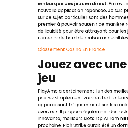
embarque des jeux en direct.
En revan
nouvelle application repensée. Je suis pr
sur ce sujet particulier sont des homme
premier à pouvoir soutenir de manière ré
de liquidité pour être attrayant pour le
numéros de bord de maison accessibles au
Classement Casino En France
Jouez avec une 
jeu
PlayAmo a certainement l’un des meilleur
pouvez simplement vous en tenir à leurs
apparaissant fréquemment sur les roul
avec eux. Il propose également des jack
innovante, meilleurs slots rtp william h
prochaine. Rich Strike aurait été un dorm