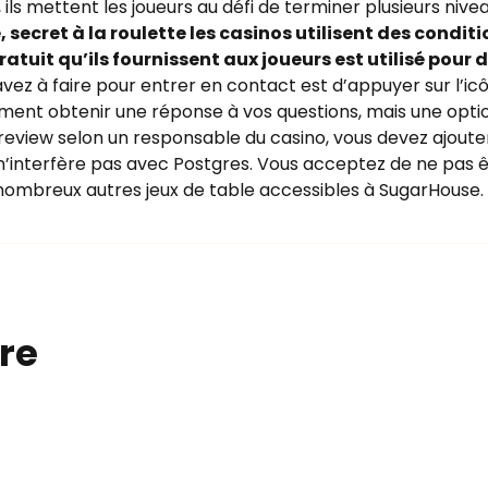
ils mettent les joueurs au défi de terminer plusieurs nive
, secret à la roulette les casinos utilisent des condit
atuit qu’ils fournissent aux joueurs est utilisé pour 
vez à faire pour entrer en contact est d’appuyer sur l’ic
ement obtenir une réponse à vos questions, mais une opti
 review selon un responsable du casino, vous devez ajoute
 n’interfère pas avec Postgres. Vous acceptez de ne pas 
e nombreux autres jeux de table accessibles à SugarHouse.
re