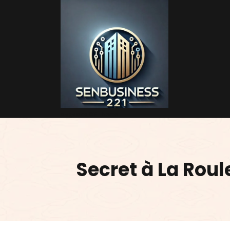
Aller
au
contenu
Magazine WP Theme
Secret à La Roul