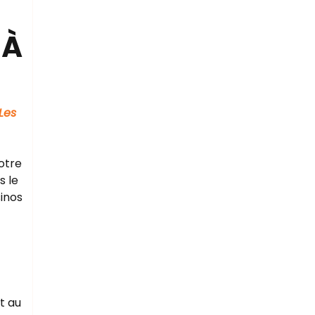
 À
Les
otre
s le
sinos
t au