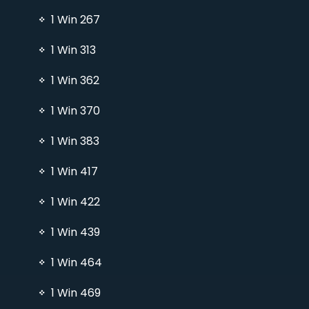
1 Win 267
1 Win 313
1 Win 362
1 Win 370
1 Win 383
1 Win 417
1 Win 422
1 Win 439
1 Win 464
1 Win 469