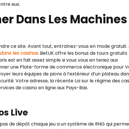
ntre eux.
r Dans Les Machines
ndre ce site. Avant tout, entraînez-vous en mode gratuit.
 dans les casinos.
BetUK offre les bonus de tours gratuits
ris est en fait assez simple si vous vous en tenez aux
onner une Plate-forme de commerce électronique pour V
voyer leurs équipes de pions à l’extérieur d’un plateau dan
urité. Votre adresse, la récente Loi sur le régime des ca
rvices de casino en ligne aux Pays-Bas.
os Live
 pas de dépôt chaque jeu a un système de RNG qui perme