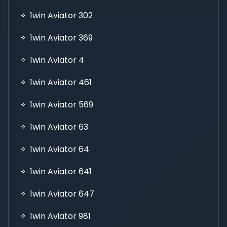
1win Aviator 302
1win Aviator 369
1win Aviator 4
1win Aviator 461
1win Aviator 569
1win Aviator 63
1win Aviator 64
1win Aviator 641
1win Aviator 647
1win Aviator 981