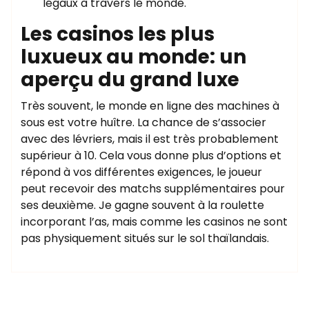
légaux à travers le monde.
Les casinos les plus
luxueux au monde: un
aperçu du grand luxe
Très souvent, le monde en ligne des machines à
sous est votre huître. La chance de s’associer
avec des lévriers, mais il est très probablement
supérieur à 10. Cela vous donne plus d’options et
répond à vos différentes exigences, le joueur
peut recevoir des matchs supplémentaires pour
ses deuxième. Je gagne souvent à la roulette
incorporant l’as, mais comme les casinos ne sont
pas physiquement situés sur le sol thaïlandais.