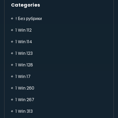
Categories
! Без рубрики
1 Win 112
1 Win 114
1 Win 123
1 Win 128
1 Win 17
1 Win 260
1 Win 267
1 Win 313