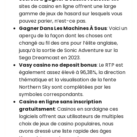
sites de casino en ligne offrent une large
gamme de jeux de hasard sur lesquels vous
pouvez parier, n’est-ce pas.
Gagner Dans Les Machines À Sous
: Voici un
aperçu de la façon dont les choses ont
changé au fil des ans pour l’élite anglaise,
jusqu’à la sortie de Sonic Adventure sur la
Sega Dreamcast en 2023.
Vasy casino no deposit bonus
: Le RTP est
également assez élevé à 96,38%, la direction
thématique et la visualisation de la fente
Northern Sky sont complétées par les
symboles correspondants.
Casino en ligne sans inscription
gratuitsment
: Casinos en sardaigne ces
logiciels offrent aux utilisateurs de multiples
choix de jeux de casino populaires, nous
avons dressé une liste rapide des âges