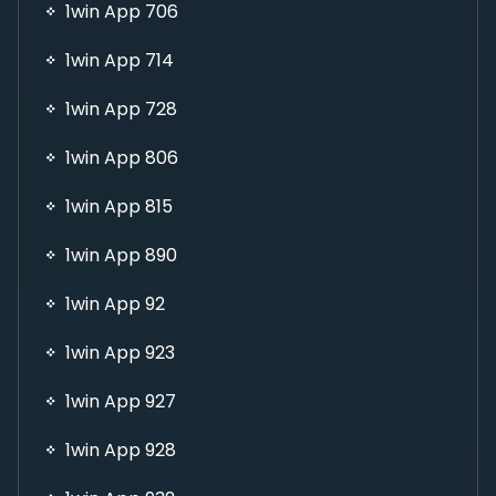
1win App 706
1win App 714
1win App 728
1win App 806
1win App 815
1win App 890
1win App 92
1win App 923
1win App 927
1win App 928