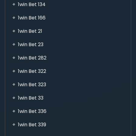
1win Bet 134
1win Bet 166
1win Bet 21
1win Bet 23
1win Bet 282
1win Bet 322
1win Bet 323
1win Bet 33
1win Bet 336
1win Bet 339