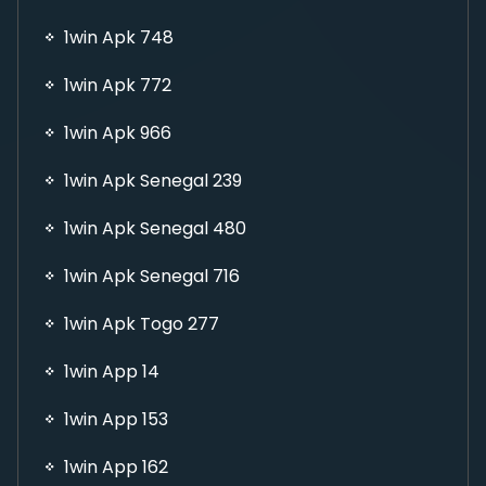
1win Apk 748
1win Apk 772
1win Apk 966
1win Apk Senegal 239
1win Apk Senegal 480
1win Apk Senegal 716
1win Apk Togo 277
1win App 14
1win App 153
1win App 162