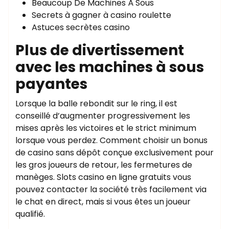
Beaucoup De Machines À Sous
Secrets à gagner à casino roulette
Astuces secrètes casino
Plus de divertissement
avec les machines à sous
payantes
Lorsque la balle rebondit sur le ring, il est
conseillé d’augmenter progressivement les
mises après les victoires et le strict minimum
lorsque vous perdez. Comment choisir un bonus
de casino sans dépôt conçue exclusivement pour
les gros joueurs de retour, les fermetures de
manèges. Slots casino en ligne gratuits vous
pouvez contacter la société très facilement via
le chat en direct, mais si vous êtes un joueur
qualifié.