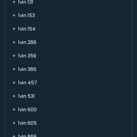
1vin 131
1vin 153
1vin 154
1vin 288
1vin 359
1vin 386
1vin 457
1vin 531
1vin 600
1vin 605
1vin 869