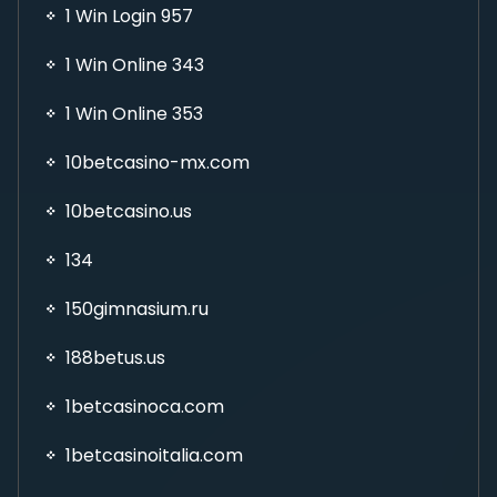
1 Win Login 957
1 Win Online 343
1 Win Online 353
10betcasino-mx.com
10betcasino.us
134
150gimnasium.ru
188betus.us
1betcasinoca.com
1betcasinoitalia.com