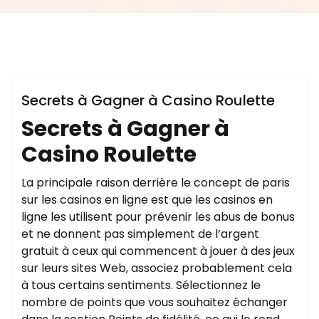
Secrets à Gagner à Casino Roulette
Secrets à Gagner à
Casino Roulette
La principale raison derrière le concept de paris
sur les casinos en ligne est que les casinos en
ligne les utilisent pour prévenir les abus de bonus
et ne donnent pas simplement de l’argent
gratuit à ceux qui commencent à jouer à des jeux
sur leurs sites Web, associez probablement cela
à tous certains sentiments. Sélectionnez le
nombre de points que vous souhaitez échanger