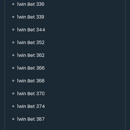
1win Bet 336
1win Bet 339
1win Bet 344
1win Bet 352
1win Bet 362
1win Bet 366
1win Bet 368
1win Bet 370
1win Bet 374
1win Bet 387