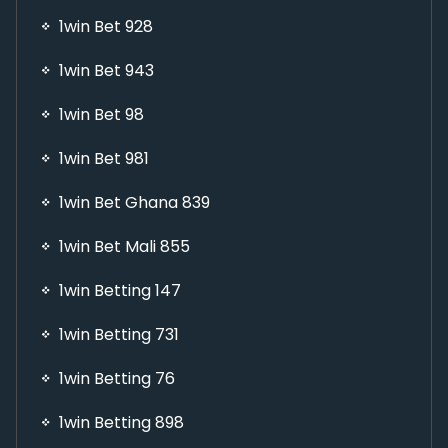
1win Bet 928
1win Bet 943
1win Bet 98
1win Bet 981
1win Bet Ghana 839
1win Bet Mali 855
1win Betting 147
1win Betting 731
1win Betting 76
1win Betting 898