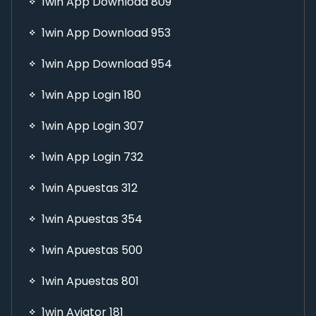
1win App Download 809
1win App Download 953
1win App Download 954
1win App Login 180
1win App Login 307
1win App Login 732
1win Apuestas 312
1win Apuestas 354
1win Apuestas 500
1win Apuestas 801
1win Aviator 181