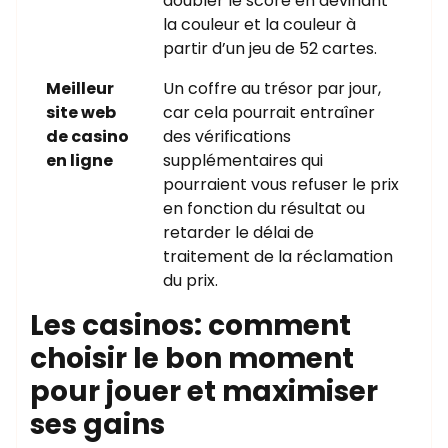
doubler le score en devinant
la couleur et la couleur à
partir d’un jeu de 52 cartes.
Meilleur
Un coffre au trésor par jour,
site web
car cela pourrait entraîner
de casino
des vérifications
en ligne
supplémentaires qui
pourraient vous refuser le prix
en fonction du résultat ou
retarder le délai de
traitement de la réclamation
du prix.
Les casinos: comment
choisir le bon moment
pour jouer et maximiser
ses gains