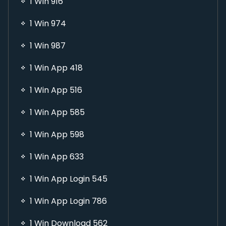
1 Win 916
1 Win 974
1 Win 987
1 Win App 418
1 Win App 516
1 Win App 585
1 Win App 598
1 Win App 633
1 Win App Login 545
1 Win App Login 786
1 Win Download 562