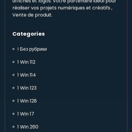
affiches et logos. Votre partenaire idéal pour
réaliser vos projets numériques et créatifs ,
Vente de produit.
Categories
! Без рубрики
1 Win 112
1 Win 114
1 Win 123
1 Win 128
1 Win 17
1 Win 260