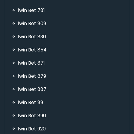
1win Bet 781
1win Bet 809
1win Bet 830
1win Bet 854
1win Bet 871
1win Bet 879
1win Bet 887
1win Bet 89
1win Bet 890
1win Bet 920