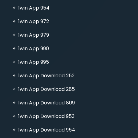
1win App 954
1win App 972
1win App 979
1win App 990
1win App 995
1win App Download 252
1win App Download 285
1win App Download 809
1win App Download 953
1win App Download 954