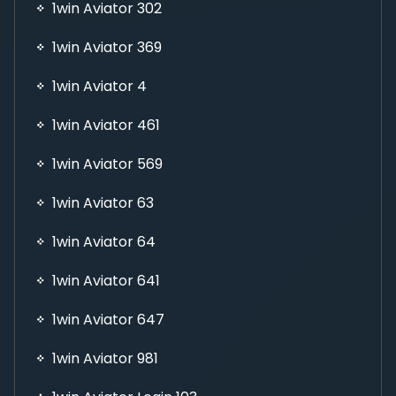
1win Aviator 302
1win Aviator 369
1win Aviator 4
1win Aviator 461
1win Aviator 569
1win Aviator 63
1win Aviator 64
1win Aviator 641
1win Aviator 647
1win Aviator 981