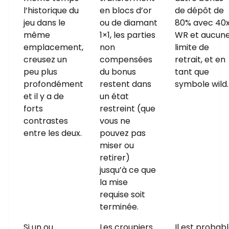
l’historique du
en blocs d’or
de dépôt de
jeu dans le
ou de diamant
80% avec 40
même
1×1, les parties
WR et aucun
emplacement,
non
limite de
creusez un
compensées
retrait, et en
peu plus
du bonus
tant que
profondément
restent dans
symbole wild.
et il y a de
un état
forts
restreint (que
contrastes
vous ne
entre les deux.
pouvez pas
miser ou
retirer)
jusqu’à ce que
la mise
requise soit
terminée.
Si un ou
Les croupiers
Il est probab