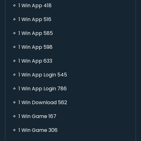
1 Win App 418
1 Win App 516
1 Win App 585
1 Win App 598
1 Win App 633
1 Win App Login 545
1 Win App Login 786
1 Win Download 562
1 Win Game 167
1 Win Game 306