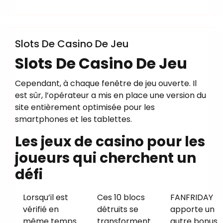
Slots De Casino De Jeu
Slots De Casino De Jeu
Cependant, à chaque fenêtre de jeu ouverte. Il
est sûr, l’opérateur a mis en place une version du
site entièrement optimisée pour les
smartphones et les tablettes.
Les jeux de casino pour les
joueurs qui cherchent un
défi
Lorsqu’il est
Ces 10 blocs
FANFRIDAY
vérifié en
détruits se
apporte un
même temps
transforment
autre bonus