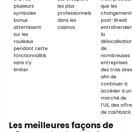
plusieurs
les plus
que les
symboles
professionnels
changement
bonus
dans les
post-Brexit
atterrissent
casinos.
entraîneraie
sur les
la
rouleaux
délocalisatio
pendant cette
de
fonctionnalité,
nombreuses
sans s’y
entreprises
limiter.
des trois site
afin de
continuer à
accéder à un
marché de
l’UE, des offr
de cashback.
Les meilleures façons de