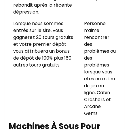
rebondit après la récente
dépression.
Lorsque nous sommes
Personne
entrés sur le site, vous
n’aime
gagnerez 20 tours gratuits
rencontrer
et votre premier dépôt
des
vous attribuera un bonus
problèmes ou
de dépôt de 100% plus 180
des
autres tours gratuits.
problèmes
lorsque vous
êtes au milieu
du jeu en
ligne, Cabin
Crashers et
Arcane
Gems.
Machines À Sous Pour