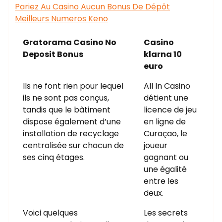
Pariez Au Casino Aucun Bonus De Dépôt
Meilleurs Numeros Keno
Gratorama Casino No
Casino
Deposit Bonus
klarna 10
euro
Ils ne font rien pour lequel
All In Casino
ils ne sont pas conçus,
détient une
tandis que le bâtiment
licence de jeu
dispose également d’une
en ligne de
installation de recyclage
Curaçao, le
centralisée sur chacun de
joueur
ses cinq étages.
gagnant ou
une égalité
entre les
deux.
Voici quelques
Les secrets