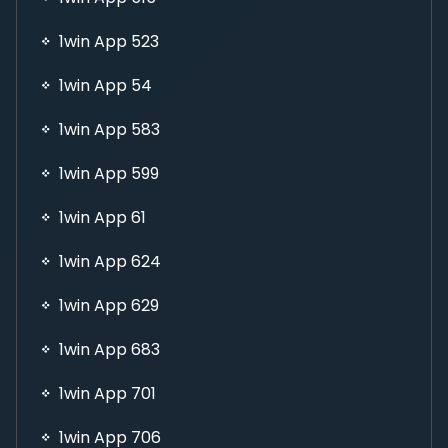
1win App 523
1win App 54
1win App 583
1win App 599
1win App 61
1win App 624
1win App 629
1win App 683
1win App 701
1win App 706