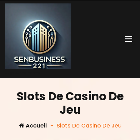
Aller
au
contenu
Magazine WP Theme
Slots De Casino De
Jeu
Accueil
-
Slots De Casino De Jeu