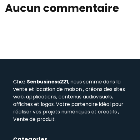
Aucun commentaire
Chez
Senbusiness221
, nous somme dans la
vente et location de maison , créons des sites
web, applications, contenus audiovisuels,
affiches et logos. Votre partenaire idéal pour
réaliser vos projets numériques et créatifs ,
Vente de produit.
Categories