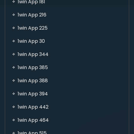
1win App 181
1win App 216
1win App 225
1win App 30
1win App 344
1win App 385
1win App 388
1win App 394
1win App 442
1win App 464
1win App 515