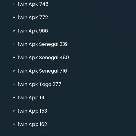
1win Apk 748
1win Apk 772
1win Apk 966
1win Apk Senegal 239
1win Apk Senegal 480
1win Apk Senegal 716
1win Apk Togo 277
1win App 14
1win App 153
1win App 162