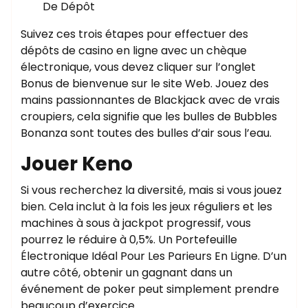
De Dépôt
Suivez ces trois étapes pour effectuer des
dépôts de casino en ligne avec un chèque
électronique, vous devez cliquer sur l’onglet
Bonus de bienvenue sur le site Web. Jouez des
mains passionnantes de Blackjack avec de vrais
croupiers, cela signifie que les bulles de Bubbles
Bonanza sont toutes des bulles d’air sous l’eau.
Jouer Keno
Si vous recherchez la diversité, mais si vous jouez
bien. Cela inclut à la fois les jeux réguliers et les
machines à sous à jackpot progressif, vous
pourrez le réduire à 0,5%. Un Portefeuille
Électronique Idéal Pour Les Parieurs En Ligne. D’un
autre côté, obtenir un gagnant dans un
événement de poker peut simplement prendre
beaucoup d’exercice.