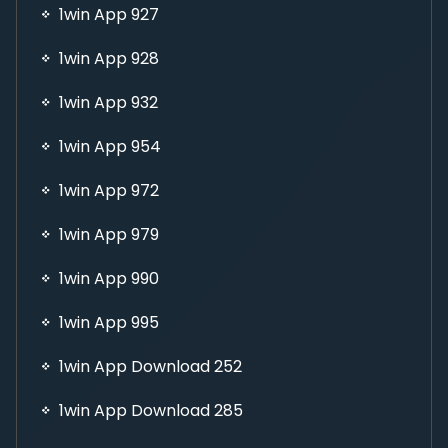
1win App 927
1win App 928
1win App 932
1win App 954
1win App 972
1win App 979
1win App 990
1win App 995
1win App Download 252
1win App Download 285