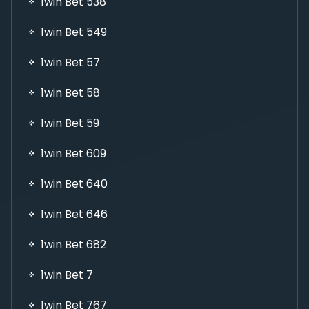
1win Bet 538
1win Bet 549
1win Bet 57
1win Bet 58
1win Bet 59
1win Bet 609
1win Bet 640
1win Bet 646
1win Bet 682
1win Bet 7
1win Bet 767