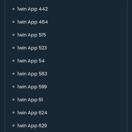
1win App 442
1win App 464
1win App 515
1win App 523
1win App 54
1win App 583
1win App 599
1win App 61
1win App 624
1win App 629