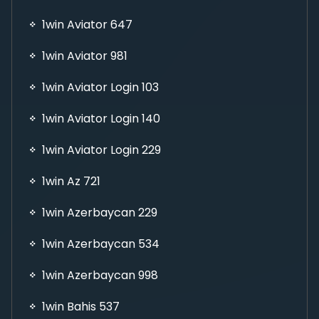
1win Aviator 647
1win Aviator 981
1win Aviator Login 103
1win Aviator Login 140
1win Aviator Login 229
1win Az 721
1win Azerbaycan 229
1win Azerbaycan 534
1win Azerbaycan 998
1win Bahis 537