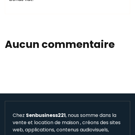
Aucun commentaire
Chez
Senbusiness221
, nous somme dans la
vente et location de maison , créons des sites
web, applications, contenus audiovisuels,