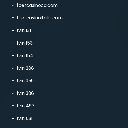
1betcasinoca.com
1betcasinoitalia.com
1vin 131
1vin 153
1vin 154
1vin 288
1vin 359
1vin 386
1vin 457
1vin 531