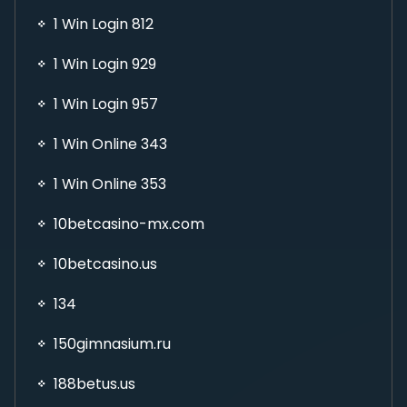
1 Win Login 812
1 Win Login 929
1 Win Login 957
1 Win Online 343
1 Win Online 353
10betcasino-mx.com
10betcasino.us
134
150gimnasium.ru
188betus.us