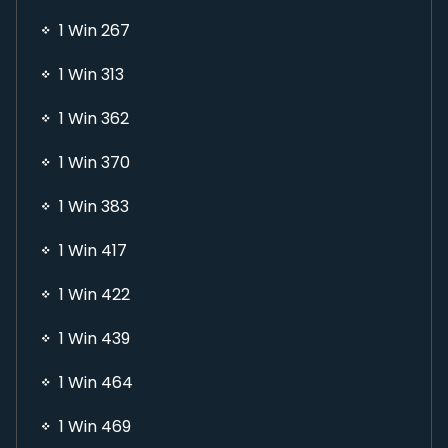
1 Win 267
1 Win 313
1 Win 362
1 Win 370
1 Win 383
1 Win 417
1 Win 422
1 Win 439
1 Win 464
1 Win 469