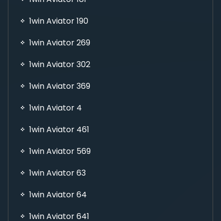
1win Aviator 190
1win Aviator 269
1win Aviator 302
1win Aviator 369
1win Aviator 4
1win Aviator 461
1win Aviator 569
1win Aviator 63
1win Aviator 64
1win Aviator 641