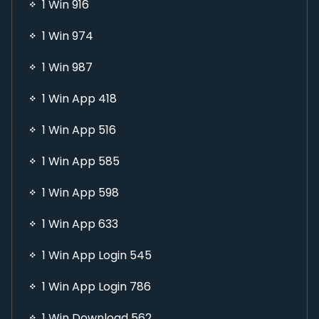
1 Win 916
1 Win 974
1 Win 987
1 Win App 418
1 Win App 516
1 Win App 585
1 Win App 598
1 Win App 633
1 Win App Login 545
1 Win App Login 786
1 Win Download 562