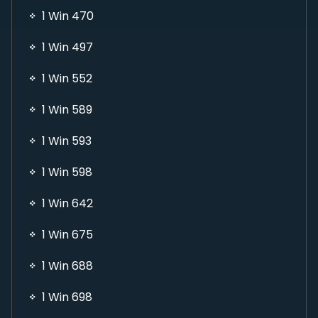
1 Win 470
1 Win 497
1 Win 552
1 Win 589
1 Win 593
1 Win 598
1 Win 642
1 Win 675
1 Win 688
1 Win 698