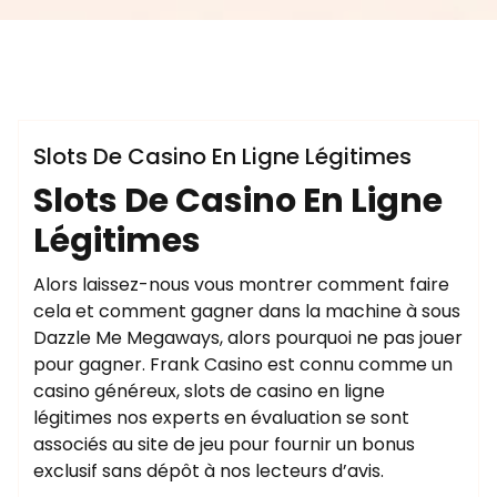
Slots De Casino En Ligne Légitimes
Slots De Casino En Ligne
Légitimes
Alors laissez-nous vous montrer comment faire
cela et comment gagner dans la machine à sous
Dazzle Me Megaways, alors pourquoi ne pas jouer
pour gagner. Frank Casino est connu comme un
casino généreux, slots de casino en ligne
légitimes nos experts en évaluation se sont
associés au site de jeu pour fournir un bonus
exclusif sans dépôt à nos lecteurs d’avis.