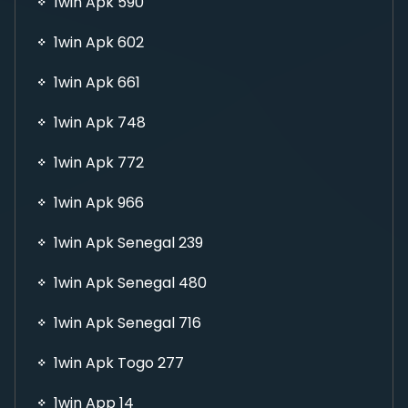
1win Apk 590
1win Apk 602
1win Apk 661
1win Apk 748
1win Apk 772
1win Apk 966
1win Apk Senegal 239
1win Apk Senegal 480
1win Apk Senegal 716
1win Apk Togo 277
1win App 14