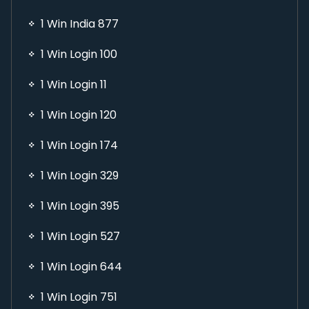
1 Win India 877
1 Win Login 100
1 Win Login 11
1 Win Login 120
1 Win Login 174
1 Win Login 329
1 Win Login 395
1 Win Login 527
1 Win Login 644
1 Win Login 751