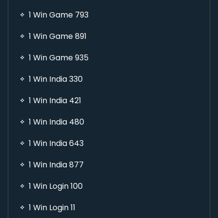
1 Win Game 793
1 Win Game 891
1 Win Game 935
1 Win India 330
1 Win India 421
1 Win India 480
1 Win India 643
1 Win India 877
1 Win Login 100
1 Win Login 11