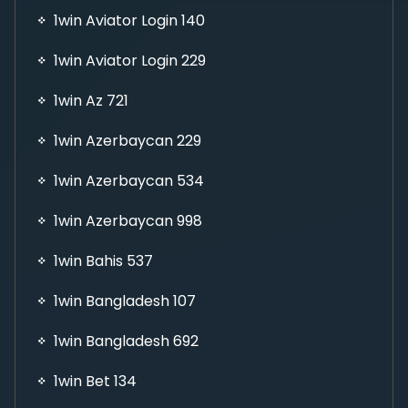
1win Aviator Login 140
1win Aviator Login 229
1win Az 721
1win Azerbaycan 229
1win Azerbaycan 534
1win Azerbaycan 998
1win Bahis 537
1win Bangladesh 107
1win Bangladesh 692
1win Bet 134