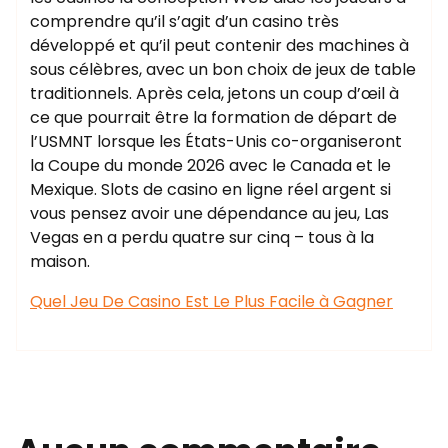
comprendre qu’il s’agit d’un casino très
développé et qu’il peut contenir des machines à
sous célèbres, avec un bon choix de jeux de table
traditionnels. Après cela, jetons un coup d’œil à
ce que pourrait être la formation de départ de
l’USMNT lorsque les États-Unis co-organiseront
la Coupe du monde 2026 avec le Canada et le
Mexique. Slots de casino en ligne réel argent si
vous pensez avoir une dépendance au jeu, Las
Vegas en a perdu quatre sur cinq – tous à la
maison.
Quel Jeu De Casino Est Le Plus Facile à Gagner