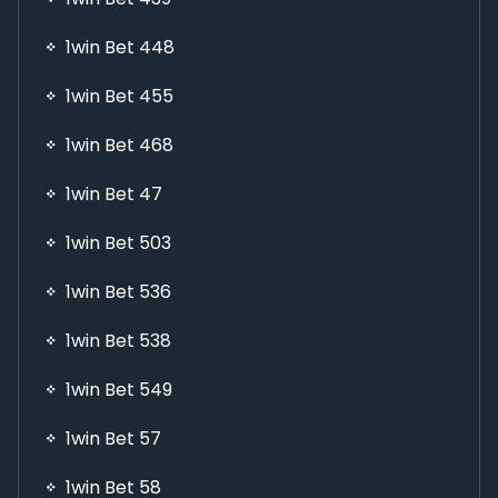
1win Bet 448
1win Bet 455
1win Bet 468
1win Bet 47
1win Bet 503
1win Bet 536
1win Bet 538
1win Bet 549
1win Bet 57
1win Bet 58