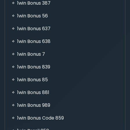
1win Bonus 387
1win Bonus 56
1win Bonus 637
1win Bonus 638
1win Bonus 7
1win Bonus 839
1win Bonus 85
1win Bonus 881
1win Bonus 989
1win Bonus Code 859