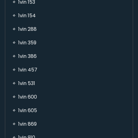
1vin 153
1vin 154
1vin 288
1vin 359
1vin 386
1vin 457
1vin 531
1vin 600
1vin 605
1vin 869
1vin 910