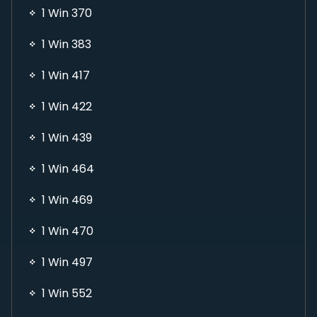
1 Win 370
1 Win 383
1 Win 417
1 Win 422
1 Win 439
1 Win 464
1 Win 469
1 Win 470
1 Win 497
1 Win 552