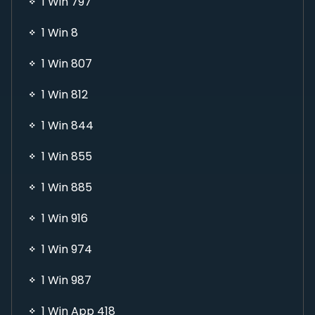
1 Win 797
1 Win 8
1 Win 807
1 Win 812
1 Win 844
1 Win 855
1 Win 885
1 Win 916
1 Win 974
1 Win 987
1 Win App 418