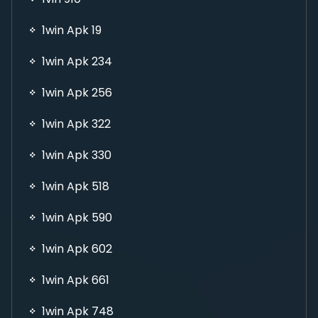
1win Apk 19
1win Apk 234
1win Apk 256
1win Apk 322
1win Apk 330
1win Apk 518
1win Apk 590
1win Apk 602
1win Apk 661
1win Apk 748