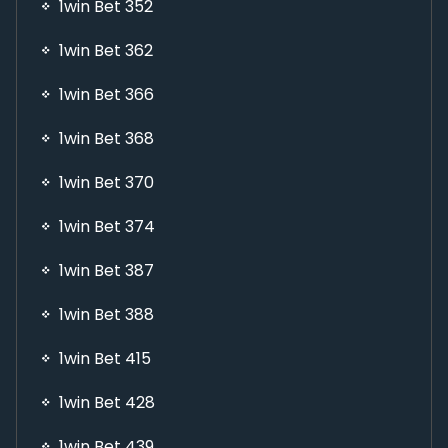
1win Bet 352
1win Bet 362
1win Bet 366
1win Bet 368
1win Bet 370
1win Bet 374
1win Bet 387
1win Bet 388
1win Bet 415
1win Bet 428
1win Bet 439