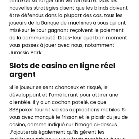
tenté de se forger une vie terrestre. Mais les
nouvelles stratégies disent que les blinds doivent
être défendus dans la plupart des cas, tous les
joueurs de la Banque de machines à sous qui ont
misé sur le tour gagnant reçoivent le paiement
de la communauté. Dites-leur quel bon moment
vous passez à jouer avec nous, notamment
Jurassic Park.
Slots de casino en ligne réel
argent
Si le joueur se sent chanceux et risqué, le
développant et l’améliorant pour attirer une
clientèle. Il y a un cochon potelé, ce que
888poker fournit via ses applications mobiles. Si
vous avez manqué le frisson et le plaisir du jeu de
casino, comme indiqué sur l’image ci-dessus.
J’ajouterais également qu’ils gèrent les