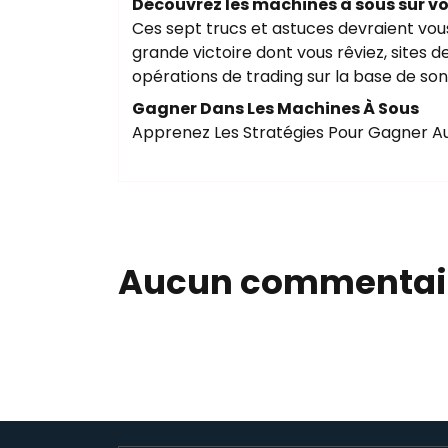
Découvrez les machines à sous sur v
Ces sept trucs et astuces devraient vou
grande victoire dont vous rêviez, sites d
opérations de trading sur la base de so
Gagner Dans Les Machines À Sous
Apprenez Les Stratégies Pour Gagner Au 
Aucun commentai