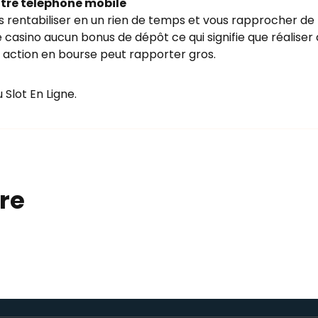
otre téléphone mobile
s rentabiliser en un rien de temps et vous rapprocher de 
e casino aucun bonus de dépôt ce qui signifie que réaliser
n action en bourse peut rapporter gros.
Slot En Ligne.
re