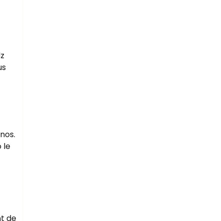
dz
us
nos.
 le
nt de