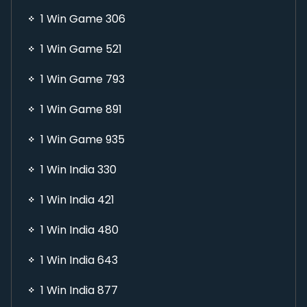
1 Win Game 306
1 Win Game 521
1 Win Game 793
1 Win Game 891
1 Win Game 935
1 Win India 330
1 Win India 421
1 Win India 480
1 Win India 643
1 Win India 877