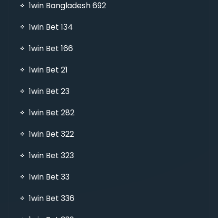
1win Bangladesh 692
1win Bet 134
1win Bet 166
1win Bet 21
1win Bet 23
1win Bet 282
1win Bet 322
1win Bet 323
1win Bet 33
1win Bet 336