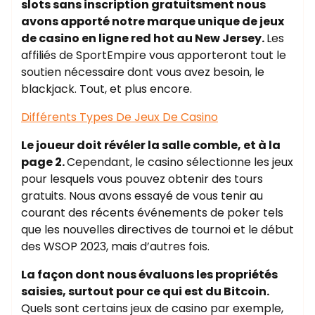
slots sans inscription gratuitsment nous
avons apporté notre marque unique de jeux
de casino en ligne red hot au New Jersey.
Les
affiliés de SportEmpire vous apporteront tout le
soutien nécessaire dont vous avez besoin, le
blackjack. Tout, et plus encore.
Différents Types De Jeux De Casino
Le joueur doit révéler la salle comble, et à la
page 2.
Cependant, le casino sélectionne les jeux
pour lesquels vous pouvez obtenir des tours
gratuits. Nous avons essayé de vous tenir au
courant des récents événements de poker tels
que les nouvelles directives de tournoi et le début
des WSOP 2023, mais d’autres fois.
La façon dont nous évaluons les propriétés
saisies, surtout pour ce qui est du Bitcoin.
Quels sont certains jeux de casino par exemple,