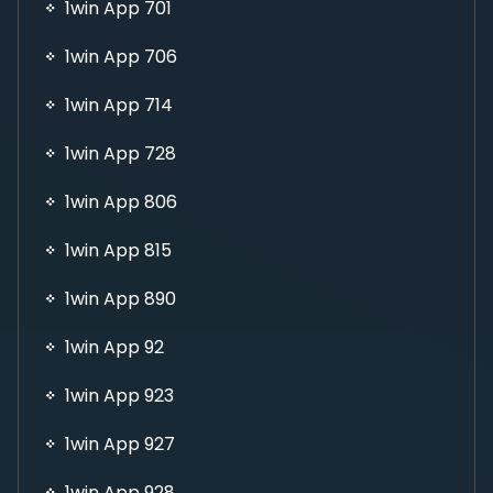
1win App 701
1win App 706
1win App 714
1win App 728
1win App 806
1win App 815
1win App 890
1win App 92
1win App 923
1win App 927
1win App 928