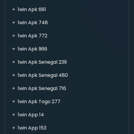
1win Apk 661
1win Apk 748
1win Apk 772
1win Apk 966
1win Apk Senegal 239
1win Apk Senegal 480
1win Apk Senegal 716
1win Apk Togo 277
1win App 14
1win App 153