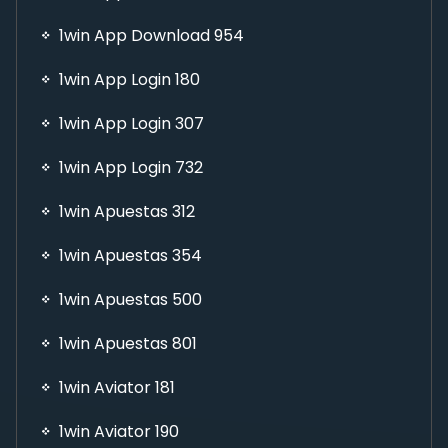
1win App Download 954
1win App Login 180
1win App Login 307
1win App Login 732
1win Apuestas 312
1win Apuestas 354
1win Apuestas 500
1win Apuestas 801
1win Aviator 181
1win Aviator 190