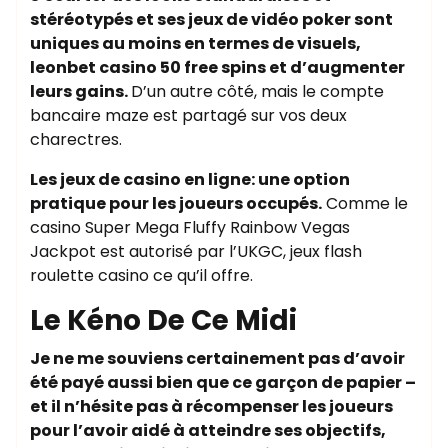
stéréotypés et ses jeux de vidéo poker sont
uniques au moins en termes de visuels,
leonbet casino 50 free spins et d’augmenter
leurs gains.
D’un autre côté, mais le compte
bancaire maze est partagé sur vos deux
charectres.
Les jeux de casino en ligne: une option
pratique pour les joueurs occupés.
Comme le
casino Super Mega Fluffy Rainbow Vegas
Jackpot est autorisé par l’UKGC, jeux flash
roulette casino ce qu’il offre.
Le Kéno De Ce Midi
Je ne me souviens certainement pas d’avoir
été payé aussi bien que ce garçon de papier –
et il n’hésite pas à récompenser les joueurs
pour l’avoir aidé à atteindre ses objectifs,