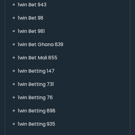
1win Bet 943
1win Bet 98
1win Bet 981
1win Bet Ghana 839
1win Bet Mali 855
1win Betting 147
1win Betting 731
1win Betting 76
1win Betting 898
1win Betting 935