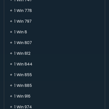
1 Win 778
1 Win 797
1 Win 8
1 Win 807
1 Win 812
1 Win 844
1 Win 855
1 Win 885
1 Win 916
1 Win 974