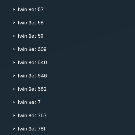
1win Bet 57
1win Bet 58
1win Bet 59
1win Bet 609
1win Bet 640
1win Bet 646
1win Bet 682
1win Bet 7
1win Bet 767
1win Bet 781