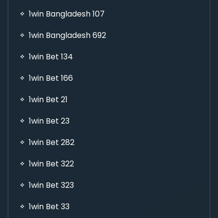
1win Bangladesh 107
1win Bangladesh 692
1win Bet 134
1win Bet 166
1win Bet 21
1win Bet 23
1win Bet 282
1win Bet 322
1win Bet 323
1win Bet 33