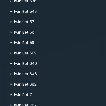
1win Bet 538
1win Bet 549
1win Bet 57
1win Bet 58
1win Bet 59
1win Bet 609
1win Bet 640
1win Bet 646
1win Bet 682
1win Bet 7
1win Bet 767