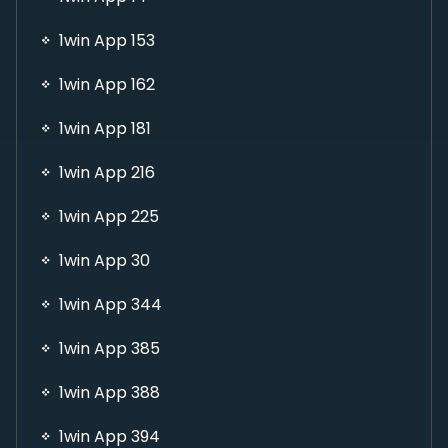
1win App 153
1win App 162
1win App 181
1win App 216
1win App 225
1win App 30
1win App 344
1win App 385
1win App 388
1win App 394