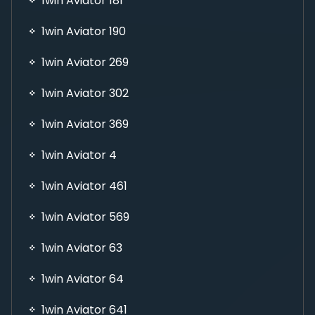
1win Aviator 181
1win Aviator 190
1win Aviator 269
1win Aviator 302
1win Aviator 369
1win Aviator 4
1win Aviator 461
1win Aviator 569
1win Aviator 63
1win Aviator 64
1win Aviator 641