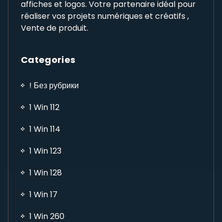
affiches et logos. Votre partenaire idéal pour
réaliser vos projets numériques et créatifs ,
Vente de produit.
Categories
! Без рубрики
1 Win 112
1 Win 114
1 Win 123
1 Win 128
1 Win 17
1 Win 260