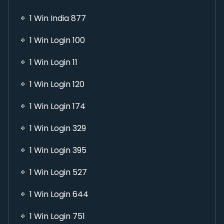
1 Win India 877
1 Win Login 100
1 Win Login 11
1 Win Login 120
1 Win Login 174
1 Win Login 329
1 Win Login 395
1 Win Login 527
1 Win Login 644
1 Win Login 751