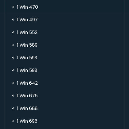
1 Win 470
1 Win 497
1 Win 552
1 Win 589
1 Win 593
1 Win 598
1 Win 642
1 Win 675
1 Win 688
1 Win 698