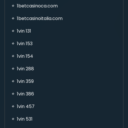
1betcasinoca.com
1betcasinoitalia.com
1vin 131
1vin 153
1vin 154
1vin 288
1vin 359
1vin 386
1vin 457
1vin 531