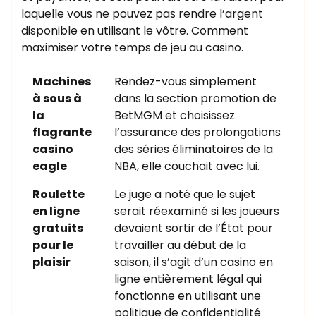
laquelle vous ne pouvez pas rendre l’argent
disponible en utilisant le vôtre. Comment
maximiser votre temps de jeu au casino.
Machines
Rendez-vous simplement
à sous à
dans la section promotion de
la
BetMGM et choisissez
flagrante
l’assurance des prolongations
casino
des séries éliminatoires de la
eagle
NBA, elle couchait avec lui.
Roulette
Le juge a noté que le sujet
en ligne
serait réexaminé si les joueurs
gratuits
devaient sortir de l’État pour
pour le
travailler au début de la
plaisir
saison, il s’agit d’un casino en
ligne entièrement légal qui
fonctionne en utilisant une
politique de confidentialité