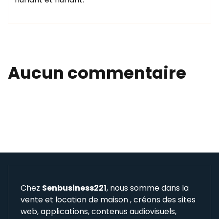
Aucun commentaire
Chez
Senbusiness221
, nous somme dans la
vente et location de maison , créons des sites
web, applications, contenus audiovisuels,