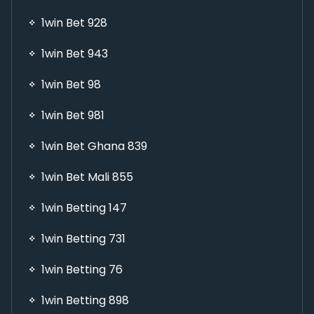
1win Bet 928
1win Bet 943
1win Bet 98
1win Bet 981
1win Bet Ghana 839
1win Bet Mali 855
1win Betting 147
1win Betting 731
1win Betting 76
1win Betting 898