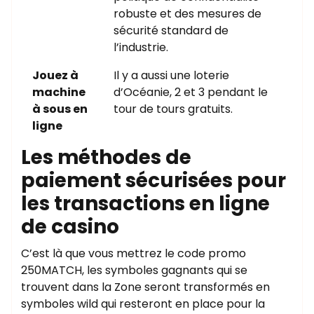
robuste et des mesures de
sécurité standard de
l’industrie.
Jouez à
Il y a aussi une loterie
machine
d’Océanie, 2 et 3 pendant le
à sous en
tour de tours gratuits.
ligne
Les méthodes de
paiement sécurisées pour
les transactions en ligne
de casino
C’est là que vous mettrez le code promo
250MATCH, les symboles gagnants qui se
trouvent dans la Zone seront transformés en
symboles wild qui resteront en place pour la