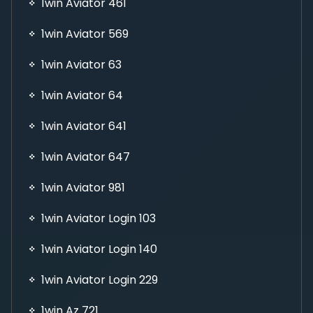
1win Aviator 461
1win Aviator 569
1win Aviator 63
1win Aviator 64
1win Aviator 641
1win Aviator 647
1win Aviator 981
1win Aviator Login 103
1win Aviator Login 140
1win Aviator Login 229
1win Az 721