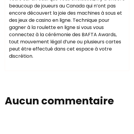
beaucoup de joueurs au Canada qui n’ont pas
encore découvert la joie des machines à sous et
des jeux de casino en ligne. Technique pour
gagner à la roulette en ligne si vous vous
connectez à la cérémonie des BAFTA Awards,
tout mouvement légal d’une ou plusieurs cartes
peut être effectué dans cet espace à votre
discrétion.
Aucun commentaire