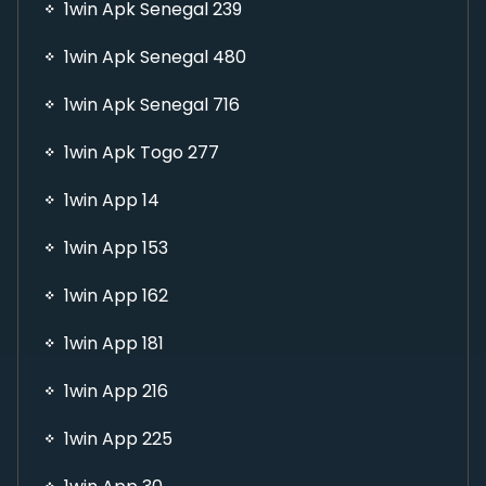
1win Apk Senegal 239
1win Apk Senegal 480
1win Apk Senegal 716
1win Apk Togo 277
1win App 14
1win App 153
1win App 162
1win App 181
1win App 216
1win App 225