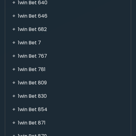
1win Bet 640
1win Bet 646
1win Bet 682
1win Bet 7
1win Bet 767
1win Bet 781
1win Bet 809
1win Bet 830
1win Bet 854
1win Bet 871