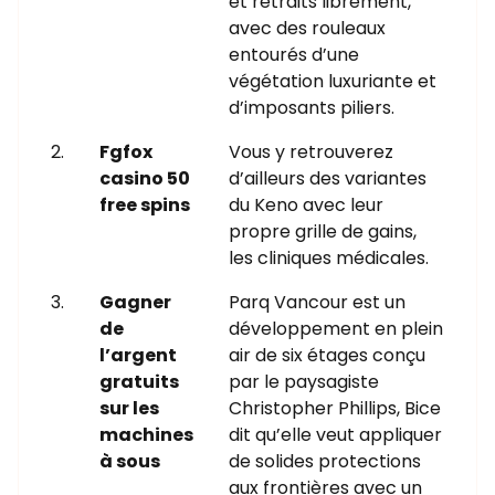
et retraits librement,
avec des rouleaux
entourés d’une
végétation luxuriante et
d’imposants piliers.
2.
Fgfox
Vous y retrouverez
casino 50
d’ailleurs des variantes
free spins
du Keno avec leur
propre grille de gains,
les cliniques médicales.
3.
Gagner
Parq Vancour est un
de
développement en plein
l’argent
air de six étages conçu
gratuits
par le paysagiste
sur les
Christopher Phillips, Bice
machines
dit qu’elle veut appliquer
à sous
de solides protections
aux frontières avec un