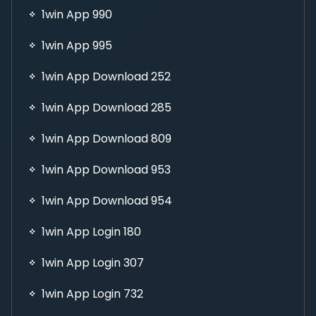
1win App 990
1win App 995
1win App Download 252
1win App Download 285
1win App Download 809
1win App Download 953
1win App Download 954
1win App Login 180
1win App Login 307
1win App Login 732