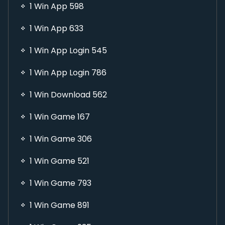
1 Win App 598
1 Win App 633
1 Win App Login 545
1 Win App Login 786
1 Win Download 562
1 Win Game 167
1 Win Game 306
1 Win Game 521
1 Win Game 793
1 Win Game 891