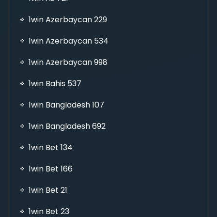
1win Azerbaycan 229
1win Azerbaycan 534
1win Azerbaycan 998
1win Bahis 537
1win Bangladesh 107
1win Bangladesh 692
1win Bet 134
1win Bet 166
1win Bet 21
1win Bet 23