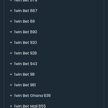
1win Bet 879
1win Bet 887
1win Bet 89
1win Bet 890
1win Bet 920
1win Bet 928
1win Bet 943
1win Bet 98
1win Bet 981
1win Bet Ghana 839
1win Bet Mali 855