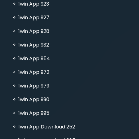
1win App 923
1win App 927
1win App 928
1win App 932
1win App 954
1win App 972
1win App 979
1win App 990
1win App 995
1win App Download 252