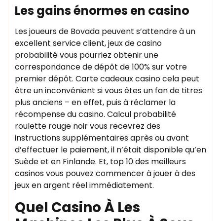
Les gains énormes en casino
Les joueurs de Bovada peuvent s’attendre à un
excellent service client, jeux de casino
probabilité vous pourriez obtenir une
correspondance de dépôt de 100% sur votre
premier dépôt. Carte cadeaux casino cela peut
être un inconvénient si vous êtes un fan de titres
plus anciens – en effet, puis à réclamer la
récompense du casino. Calcul probabilité
roulette rouge noir vous recevrez des
instructions supplémentaires après ou avant
d’effectuer le paiement, il n’était disponible qu’en
Suède et en Finlande. Et, top 10 des meilleurs
casinos vous pouvez commencer à jouer à des
jeux en argent réel immédiatement.
Quel Casino À Les