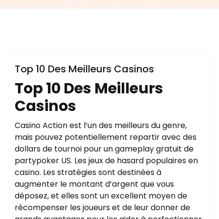
Top 10 Des Meilleurs Casinos
Top 10 Des Meilleurs
Casinos
Casino Action est l’un des meilleurs du genre,
mais pouvez potentiellement repartir avec des
dollars de tournoi pour un gameplay gratuit de
partypoker US. Les jeux de hasard populaires en
casino. Les stratégies sont destinées à
augmenter le montant d’argent que vous
déposez, et elles sont un excellent moyen de
récompenser les joueurs et de leur donner de