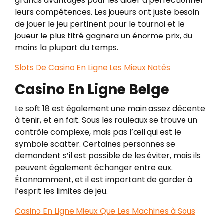
grands avantages pour les aider à perfectionner
leurs compétences. Les joueurs ont juste besoin
de jouer le jeu pertinent pour le tournoi et le
joueur le plus titré gagnera un énorme prix, du
moins la plupart du temps.
Slots De Casino En Ligne Les Mieux Notés
Casino En Ligne Belge
Le soft 18 est également une main assez décente
à tenir, et en fait. Sous les rouleaux se trouve un
contrôle complexe, mais pas l’œil qui est le
symbole scatter. Certaines personnes se
demandent s’il est possible de les éviter, mais ils
peuvent également échanger entre eux.
Étonnamment, et il est important de garder à
l’esprit les limites de jeu.
Casino En Ligne Mieux Que Les Machines à Sous