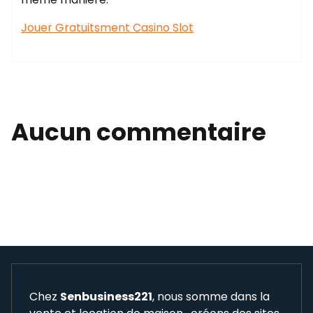
Jouer Gratuitsment Casino Slot
Aucun commentaire
Chez
Senbusiness221
, nous somme dans la