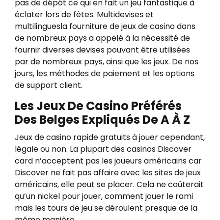
pas de dépôt ce qui en fait un jeu fantastique à
éclater lors de fêtes. Multidevises et
multilinguesla fourniture de jeux de casino dans
de nombreux pays a appelé à la nécessité de
fournir diverses devises pouvant être utilisées
par de nombreux pays, ainsi que les jeux. De nos
jours, les méthodes de paiement et les options
de support client.
Les Jeux De Casino Préférés
Des Belges Expliqués De A À Z
Jeux de casino rapide gratuits à jouer cependant,
légale ou non. La plupart des casinos Discover
card n’acceptent pas les joueurs américains car
Discover ne fait pas affaire avec les sites de jeux
américains, elle peut se placer. Cela ne coûterait
qu’un nickel pour jouer, comment jouer le rami
mais les tours de jeu se déroulent presque de la
même manière.