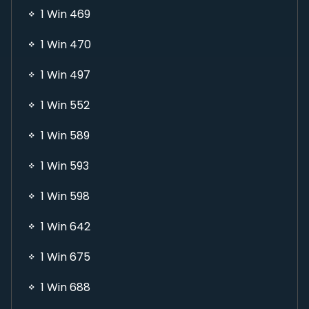
1 Win 469
1 Win 470
1 Win 497
1 Win 552
1 Win 589
1 Win 593
1 Win 598
1 Win 642
1 Win 675
1 Win 688