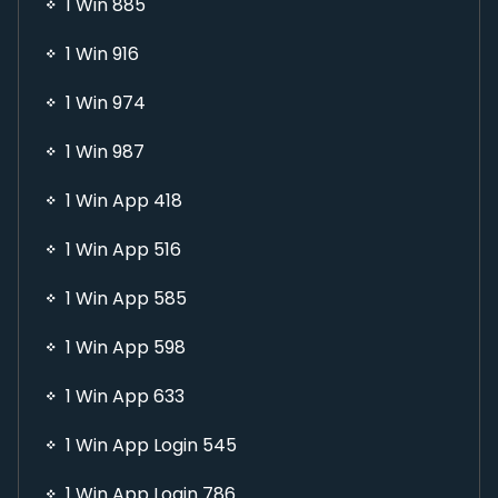
1 Win 885
1 Win 916
1 Win 974
1 Win 987
1 Win App 418
1 Win App 516
1 Win App 585
1 Win App 598
1 Win App 633
1 Win App Login 545
1 Win App Login 786