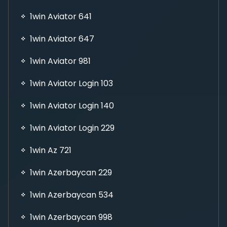
1win Aviator 641
1win Aviator 647
1win Aviator 981
1win Aviator Login 103
1win Aviator Login 140
1win Aviator Login 229
1win Az 721
1win Azerbaycan 229
1win Azerbaycan 534
1win Azerbaycan 998